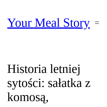
Przejdź
do
treści
Your Meal Story
Historia letniej
sytości: sałatka z
komosą,