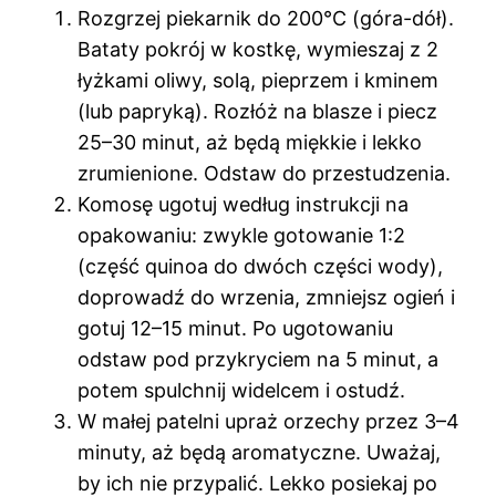
Rozgrzej piekarnik do 200°C (góra-dół).
Bataty pokrój w kostkę, wymieszaj z 2
łyżkami oliwy, solą, pieprzem i kminem
(lub papryką). Rozłóż na blasze i piecz
25–30 minut, aż będą miękkie i lekko
zrumienione. Odstaw do przestudzenia.
Komosę ugotuj według instrukcji na
opakowaniu: zwykle gotowanie 1:2
(część quinoa do dwóch części wody),
doprowadź do wrzenia, zmniejsz ogień i
gotuj 12–15 minut. Po ugotowaniu
odstaw pod przykryciem na 5 minut, a
potem spulchnij widelcem i ostudź.
W małej patelni upraż orzechy przez 3–4
minuty, aż będą aromatyczne. Uważaj,
by ich nie przypalić. Lekko posiekaj po