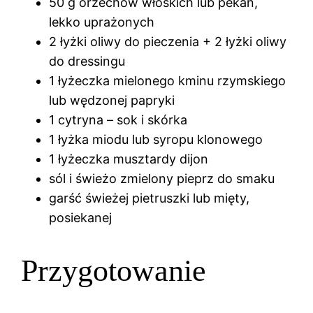
50 g orzechów włoskich lub pekan,
lekko uprażonych
2 łyżki oliwy do pieczenia + 2 łyżki oliwy
do dressingu
1 łyżeczka mielonego kminu rzymskiego
lub wędzonej papryki
1 cytryna – sok i skórka
1 łyżka miodu lub syropu klonowego
1 łyżeczka musztardy dijon
sól i świeżo zmielony pieprz do smaku
garść świeżej pietruszki lub mięty,
posiekanej
Przygotowanie