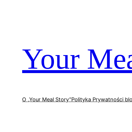
Przejdź
do
treści
Your Mea
O „Your Meal Story”
Polityka Prywatności bl