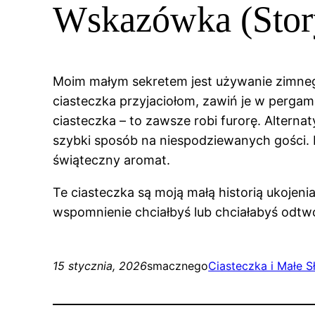
Wskazówka (Story
Moim małym sekretem jest używanie zimnego 
ciasteczka przyjaciołom, zawiń je w pergami
ciasteczka – to zawsze robi furorę. Altern
szybki sposób na niespodziewanych gości. P
świąteczny aromat.
Te ciasteczka są moją małą historią ukojenia
wspomnienie chciałbyś lub chciałabyś odtw
15 stycznia, 2026
smacznego
Ciasteczka i Małe S