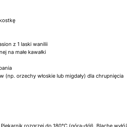
 kostkę
ion z 1 laski wanilii
nej na małe kawałki
pania
 (np. orzechy włoskie lub migdały) dla chrupnięcia
. Piekarnik rozgrzej do 180°C (góra-dół). Blachę wyłó