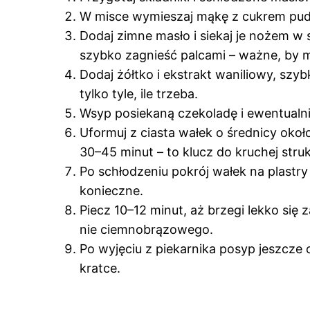
W misce wymieszaj mąkę z cukrem pudrem
Dodaj zimne masło i siekaj je nożem w 
szybko zagnieść palcami – ważne, by 
Dodaj żółtko i ekstrakt waniliowy, szyb
tylko tyle, ile trzeba.
Wsyp posiekaną czekoladę i ewentualnie
Uformuj z ciasta wałek o średnicy okoł
30–45 minut – to klucz do kruchej struk
Po schłodzeniu pokrój wałek na plastry 
konieczne.
Piecz 10–12 minut, aż brzegi lekko się 
nie ciemnobrązowego.
Po wyjęciu z piekarnika posyp jeszcze 
kratce.