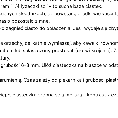
 i 1/4 łyżeczki soli – to sucha baza ciastek.
suchych składnikach, aż powstaną grudki wielkości fa
masło pozostało zimne.
ko zagnieć ciasto do połączenia. Jeśli wydaje się zb
 orzechy, delikatnie wymieszaj, aby kawałki równomie
o 4 cm lub spłaszczony prostokąt (ułatwi krojenie). 
tury.
grubości 6–8 mm. Ułóż ciasteczka na blaszce w odstęp
zarumienią. Czas zależy od piekarnika i grubości pla
ciepłe ciasteczka drobną solą morską – kontrast z c