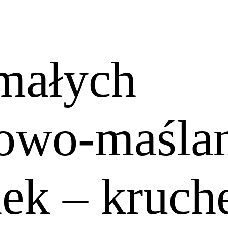
 małych
dowo-maśla
nek – kruch