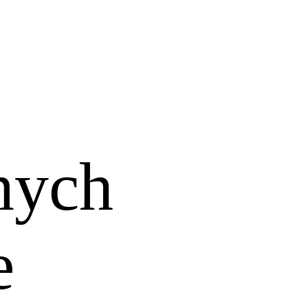
nych
e