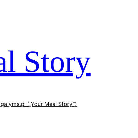
l Story
oga yms.pl („Your Meal Story”)