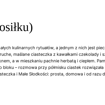
osiłku)
łych kulinarnych rytuałów, a jednym z nich jest pie
uche, maślane ciasteczka z kawałkami czekolady i szc
knem, a w mieszkaniu pachnie herbatą i ciepłem. Pami
 do bloku – rozmowa przy półmisku ciastek rozwiązał
steczka i Małe Słodkości: prosta, domowa i od razu dz