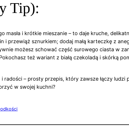
 Tip):
masła i krótkie mieszanie – to daje kruche, delika
n i przewiąż sznurkiem; dodaj małą karteczkę z aneg
atywnie możesz schować część surowego ciasta w zamr
okochasz też wariant z białą czekoladą i skórką poma
 i radości – prosty przepis, który zawsze łączy ludzi 
orzyć w swojej kuchni?
łodkości