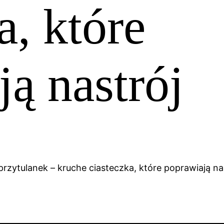
a, które
ą nastrój