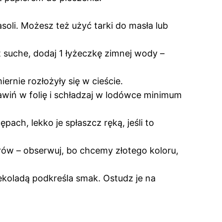
soli. Możesz też użyć tarki do masła lub
yt suche, dodaj 1 łyżeczkę zimnej wody –
rnie rozłożyły się w cieście.
Zawiń w folię i schładzaj w lodówce minimum
ach, lekko je spłaszcz ręką, jeśli to
strów – obserwuj, bo chcemy złotego koloru,
zekoladą podkreśla smak. Ostudz je na