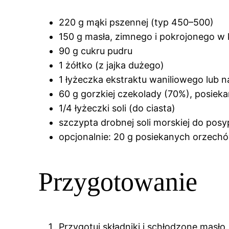
220 g mąki pszennej (typ 450–500)
150 g masła, zimnego i pokrojonego w
90 g cukru pudru
1 żółtko (z jajka dużego)
1 łyżeczka ekstraktu waniliowego lub nas
60 g gorzkiej czekolady (70%), posieka
1/4 łyżeczki soli (do ciasta)
szczypta drobnej soli morskiej do posy
opcjonalnie: 20 g posiekanych orzechów
Przygotowanie
Przygotuj składniki i schłodzone masło