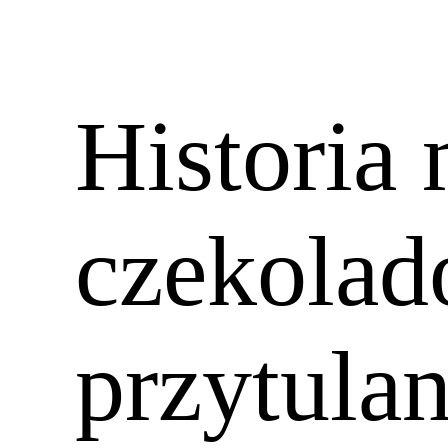
Historia
czekola
przytula