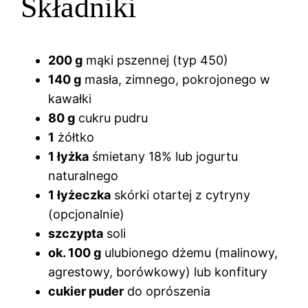
Składniki
200 g
mąki pszennej (typ 450)
140 g
masła, zimnego, pokrojonego w
kawałki
80 g
cukru pudru
1
żółtko
1 łyżka
śmietany 18% lub jogurtu
naturalnego
1 łyżeczka
skórki otartej z cytryny
(opcjonalnie)
szczypta
soli
ok. 100 g
ulubionego dżemu (malinowy,
agrestowy, borówkowy) lub konfitury
cukier puder
do oprószenia