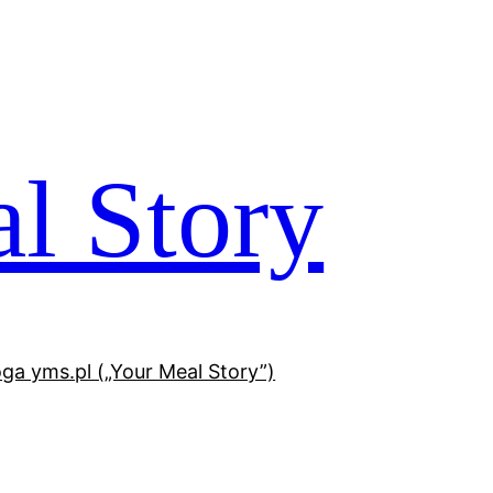
l Story
oga yms.pl („Your Meal Story”)