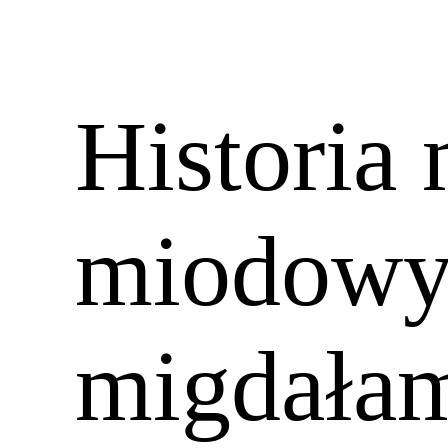
Historia
miodowyc
migdałam