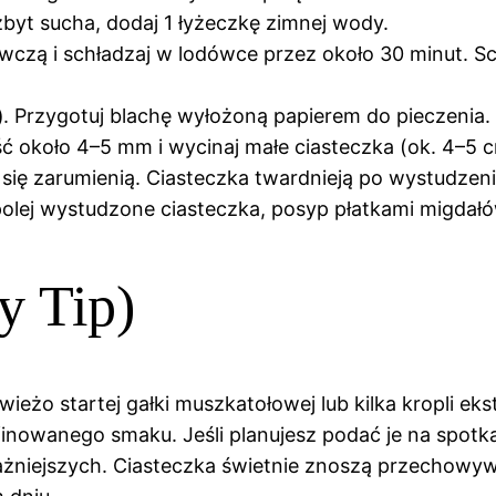
 zbyt sucha, dodaj 1 łyżeczkę zimnej wody.
ywczą i schładzaj w lodówce przez około 30 minut. Sc
)
. Przygotuj blachę wyłożoną papierem do pieczenia.
ć około 4–5 mm i wycinaj małe ciasteczka (ok. 4–5 c
 się zarumienią. Ciasteczka twardnieją po wystudzeniu
o polej wystudzone ciasteczka, posyp płatkami migda
y Tip)
ieżo startej gałki muszkatołowej lub kilka kropli ek
finowanego smaku. Jeśli planujesz podać je na spotka
ważniejszych. Ciasteczka świetnie znoszą przechowyw