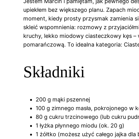
Jestem Marcin i pamiętam, jak pewnego des
upiekłem bez większego planu. Zapach miodu
moment, kiedy prosty przysmak zamienia się 
skleić wspomnienia: rozmowy z przyjaciółmi,
kruchy, lekko miodowy ciasteczkowy kęs – 
pomarańczową. To idealna kategoria: Ciaste
Składniki
200 g mąki pszennej
100 g zimnego masła, pokrojonego w k
80 g cukru trzcinowego (lub cukru pudru,
1 łyżka płynnego miodu (ok. 20 g)
1 żółtko (możesz użyć całego jajka dla b