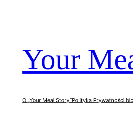
Przejdź
do
treści
Your Mea
O „Your Meal Story”
Polityka Prywatności bl