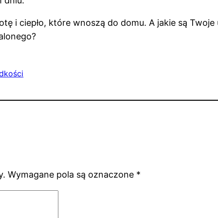
 dniu.
tę i ciepło, które wnoszą do domu. A jakie są Twoje 
zalonego?
odkości
y.
Wymagane pola są oznaczone
*