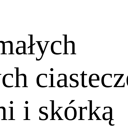
 małych
h ciastecz
i i skórką