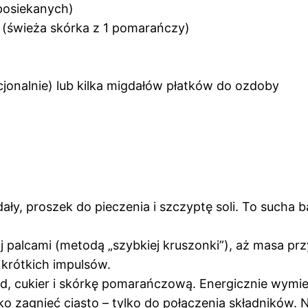
posiekanych)
y (świeża skórka z 1 pomarańczy)
cjonalnie) lub kilka migdałów płatków do ozdoby
y, proszek do pieczenia i szczyptę soli. To sucha ba
aj palcami (metodą „szybkiej kruszonki”), aż masa pr
 krótkich impulsów.
d, cukier i skórkę pomarańczową. Energicznie wymie
ko zagnieć ciasto – tylko do połączenia składników. N