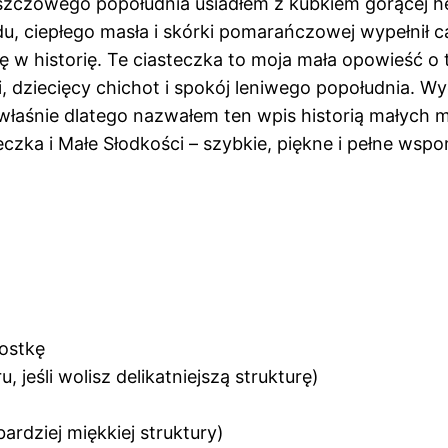
zczowego popołudnia usiadłem z kubkiem gorącej her
, ciepłego masła i skórki pomarańczowej wypełnił ca
w historię. Te ciasteczka to moja mała opowieść o t
 dziecięcy chichot i spokój leniwego popołudnia. Wyob
właśnie dlatego nazwałem ten wpis historią małych 
czka i Małe Słodkości – szybkie, piękne i pełne wsp
ostkę
 jeśli wolisz delikatniejszą strukturę)
ardziej miękkiej struktury)