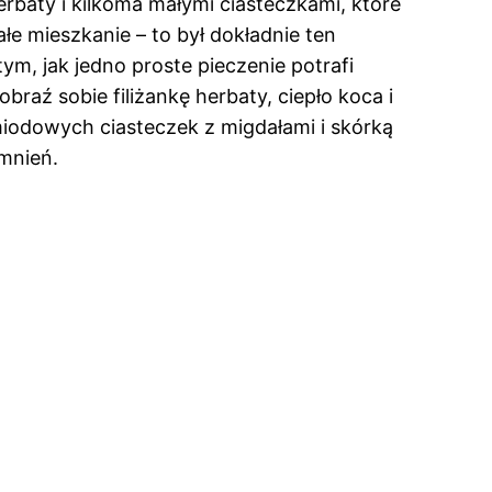
baty i kilkoma małymi ciasteczkami, które
łe mieszkanie – to był dokładnie ten
ym, jak jedno proste pieczenie potrafi
raź sobie filiżankę herbaty, ciepło koca i
miodowych ciasteczek z migdałami i skórką
omnień.