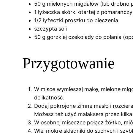
50 g mielonych migdałów (lub drobno 
1 łyżeczka skórki otartej z pomarańcz
1/2 łyżeczki proszku do pieczenia
szczypta soli
50 g gorzkiej czekolady do polania (op
Przygotowanie
W misce wymieszaj mąkę, mielone migdał
delikatność.
Dodaj pokrojone zimne masło i rozcier
Możesz też użyć malaksera przez kilka
W osobnej miseczce połącz żółtko, mió
Wlej mokre składniki do suchych i szyb