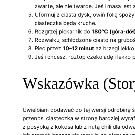
zwarte, ale nie twarde. Jeśli masa jest
Uformuj z ciasta dysk, owiń folią spoż
ciasteczka będą kruche.
Rozgrzej piekarnik do
180°C (góra-dół
Rozwałkuj schłodzone ciasto na gruboś
Piec przez
10–12 minut
aż brzegi lekko
Jeśli chcesz, roztop czekoladę i lekk
Wskazówka (Stor
Uwielbiam dodawać do tej wersji odrobinę św
przenosi ciasteczka w stronę bardziej wyra
z posypką z kokosa lub z nutą chili dla od