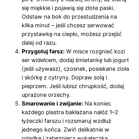
się miękkie i pojawią się złote paski.
Odstaw na bok do przestudzenia na
kilka minut – jeśli chcesz serwować
przystawkę na ciepło, możesz przejść
dalej od razu.
Przygotuj farsz:
W misce rozgnieć kozi
ser widelcem, dodaj śmietankę lub jogurt
(jeśli używasz), czosnek, posiekane zioła
i skórkę z cytryny. Dopraw solą i
pieprzem. Jeśli lubisz chrupkość, dodaj
uprażone orzechy.
Smarowanie i zwijanie:
Na koniec
każdego plastra bakłażana nałóż 1–2
łyżeczki farszu i rozsmaruj wzdłuż
jednego końca. Zwiń delikatnie w
roladkę i zabezpiecz wykałaczką.