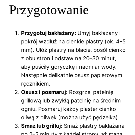
Przygotowanie
Przygotuj bakłażany:
Umyj bakłażany i
pokrój wzdłuż na cienkie plastry (ok. 4–5
mm). Ułóż plastry na blacie, posól cienko
z obu stron i odstaw na 20–30 minut,
aby puściły goryczkę i nadmiar wody.
Następnie delikatnie osusz papierowym
ręcznikiem.
Osusz i posmaruj:
Rozgrzej patelnię
grillową lub zwykłą patelnię na średnim
ogniu. Posmaruj każdy plaster cienko
oliwą z oliwek (można użyć pędzelka).
Smaż lub grilluj:
Smaż plastry bakłażana
po 2–3 minuty z każdej strony, aż staną