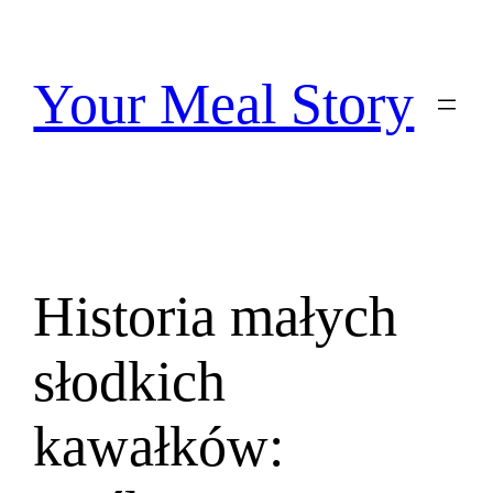
Przejdź
do
treści
Your Meal Story
Historia małych
słodkich
kawałków: