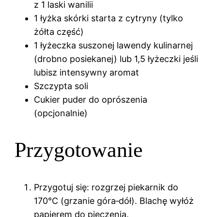
z 1 laski wanilii
1 łyżka skórki starta z cytryny (tylko
żółta część)
1 łyżeczka suszonej lawendy kulinarnej
(drobno posiekanej) lub 1,5 łyżeczki jeśli
lubisz intensywny aromat
Szczypta soli
Cukier puder do oprószenia
(opcjonalnie)
Przygotowanie
Przygotuj się: rozgrzej piekarnik do
170°C (grzanie góra‑dół). Blachę wyłóż
papierem do pieczenia.