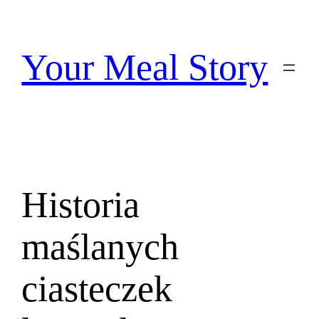
Przejdź
do
treści
Your Meal Story
Historia
maślanych
ciasteczek