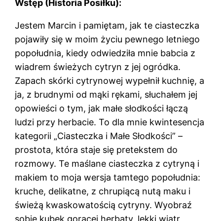
Wstęp (Historia Posiłku):
Jestem Marcin i pamiętam, jak te ciasteczka
pojawiły się w moim życiu pewnego letniego
popołudnia, kiedy odwiedziła mnie babcia z
wiadrem świeżych cytryn z jej ogródka.
Zapach skórki cytrynowej wypełnił kuchnię, a
ja, z brudnymi od mąki rękami, słuchałem jej
opowieści o tym, jak małe słodkości łączą
ludzi przy herbacie. To dla mnie kwintesencja
kategorii „Ciasteczka i Małe Słodkości” –
prostota, która staje się pretekstem do
rozmowy. Te maślane ciasteczka z cytryną i
makiem to moja wersja tamtego popołudnia:
kruche, delikatne, z chrupiącą nutą maku i
świeżą kwaskowatością cytryny. Wyobraź
sobie kubek gorącej herbaty, lekki wiatr