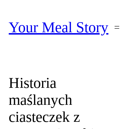
Przejdź
do
treści
Your Meal Story
Historia
maślanych
ciasteczek z