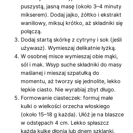
puszystą, jasną masę (około 3–4 minuty
mikserem). Dodaj jajko, żółtko i ekstrakt
waniliowy, miksuj krótko, aż składniki się
połączą.
Dodaj startą skórkę z cytryny i sok (jeśli
używasz). Wymieszaj delikatnie łyżką.
W osobnej misce wymieszaj obie mąki,
sól i mak. Wsyp suche składniki do masy
maślanej i mieszaj szpatułką do
momentu, aż tworzy się jednolite, lekko
lepkie ciasto. Nie wyrabiaj zbyt długo.
Formowanie ciasteczek: formuj małe
kulki o wielkości orzecha włoskiego
(około 15–18 g każda). Ułóż je na blaszce
w odstępach 4 cm. Lekko spłaszcz
każdą kulkę dłonią lub dnem szklanki,