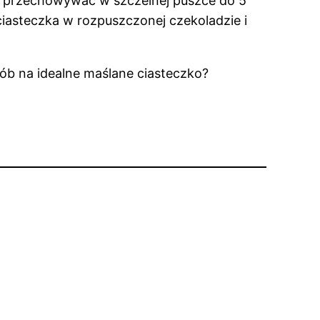
 przechowywać w szczelnej puszce do 5
 ciasteczka w rozpuszczonej czekoladzie i
sób na idealne maślane ciasteczko?