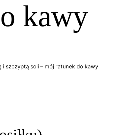
do kawy
osiłku)