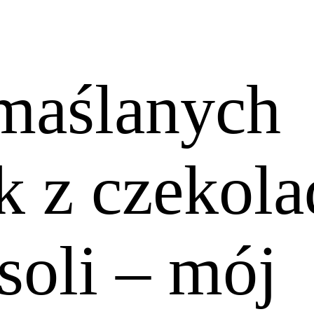
 maślanych
k z czekola
soli – mój