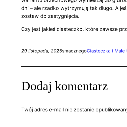
wariantu orzechowego wymieszaj 30 g dro
dni – ale rzadko wytrzymują tak długo. A je
zostaw do zastygnięcia.
Czy jest jakieś ciasteczko, które zawsze p
29 listopada, 2025
smacznego
Ciasteczka i Małe
Dodaj komentarz
Twój adres e-mail nie zostanie opublikowan