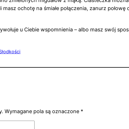
bno zmielonych migdałów z mąką. Ciasteczka można
śli masz ochotę na śmiałe połączenia, zanurz połowę
rzywołuje u Ciebie wspomnienia – albo masz swój spo
 Słodkości
y.
Wymagane pola są oznaczone
*