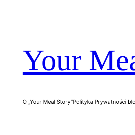
Przejdź
do
treści
Your Mea
O „Your Meal Story”
Polityka Prywatności bl