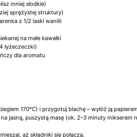
lisz mniej słodkie)
ziej sprężystej struktury)
renka z 1/2 laski wanilii
iekanej na małe kawałki
/4 łyżeczeczki)
ańczy dla aromatu
iegiem 170°C) i przygotuj blachę – wyłóż ją papierem
na jasną, puszystą masę (ok. 2–3 minuty mikserem na
ymieszaj, aż składniki się połączą.