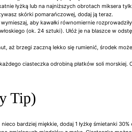
ikatnie łyżką lub na najniższych obrotach miksera tyl
 używasz skórki pomarańczowej, dodaj ją teraz.
 wymieszaj, aby kawałki równomiernie rozprowadziły 
 włoskiego (ok. 24 sztuki). Ułóż je na blaszce w odst
ut, aż brzegi zaczną lekko się rumienić, środek moż
 każdego ciasteczka odrobiną płatków soli morskiej.
y Tip)
a nieco bardziej miękkie, dodaj 1 łyżkę śmietanki 3