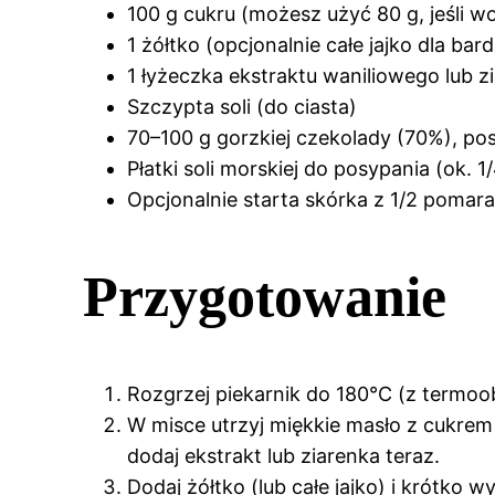
100 g cukru (możesz użyć 80 g, jeśli wo
1 żółtko (opcjonalnie całe jajko dla bard
1 łyżeczka ekstraktu waniliowego lub zia
Szczypta soli (do ciasta)
70–100 g gorzkiej czekolady (70%), pos
Płatki soli morskiej do posypania (ok. 1
Opcjonalnie starta skórka z 1/2 pomar
Przygotowanie
Rozgrzej piekarnik do 180°C (z termoob
W misce utrzyj miękkie masło z cukrem 
dodaj ekstrakt lub ziarenka teraz.
Dodaj żółtko (lub całe jajko) i krótko w