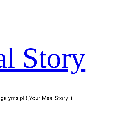
l Story
oga yms.pl („Your Meal Story”)