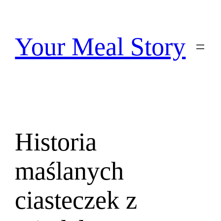
Przejdź
do
treści
Your Meal Story
Historia
maślanych
ciasteczek z