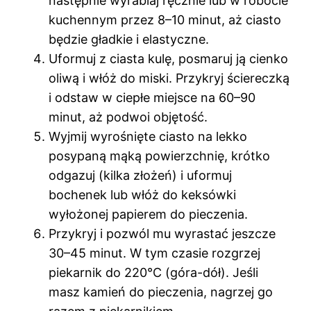
następnie wyrabiaj ręcznie lub w robocie
kuchennym przez 8–10 minut, aż ciasto
będzie gładkie i elastyczne.
Uformuj z ciasta kulę, posmaruj ją cienko
oliwą i włóż do miski. Przykryj ściereczką
i odstaw w ciepłe miejsce na 60–90
minut, aż podwoi objętość.
Wyjmij wyrośnięte ciasto na lekko
posypaną mąką powierzchnię, krótko
odgazuj (kilka złożeń) i uformuj
bochenek lub włóż do keksówki
wyłożonej papierem do pieczenia.
Przykryj i pozwól mu wyrastać jeszcze
30–45 minut. W tym czasie rozgrzej
piekarnik do 220°C (góra-dół). Jeśli
masz kamień do pieczenia, nagrzej go