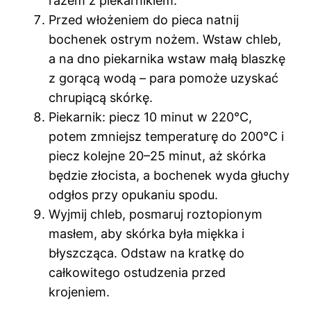
razem z piekarnikiem.
Przed włożeniem do pieca natnij
bochenek ostrym nożem. Wstaw chleb,
a na dno piekarnika wstaw małą blaszkę
z gorącą wodą – para pomoże uzyskać
chrupiącą skórkę.
Piekarnik: piecz 10 minut w 220°C,
potem zmniejsz temperaturę do 200°C i
piecz kolejne 20–25 minut, aż skórka
będzie złocista, a bochenek wyda głuchy
odgłos przy opukaniu spodu.
Wyjmij chleb, posmaruj roztopionym
masłem, aby skórka była miękka i
błyszcząca. Odstaw na kratkę do
całkowitego ostudzenia przed
krojeniem.