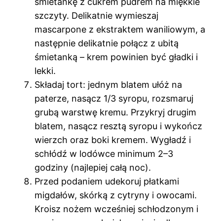
śmietankę z cukrem pudrem na miękkie
szczyty. Delikatnie wymieszaj
mascarpone z ekstraktem waniliowym, a
następnie delikatnie połącz z ubitą
śmietanką – krem powinien być gładki i
lekki.
Składaj tort: jednym blatem ułóż na
paterze, nasącz 1/3 syropu, rozsmaruj
grubą warstwę kremu. Przykryj drugim
blatem, nasącz resztą syropu i wykończ
wierzch oraz boki kremem. Wygładź i
schłódź w lodówce minimum 2–3
godziny (najlepiej całą noc).
Przed podaniem udekoruj płatkami
migdałów, skórką z cytryny i owocami.
Kroisz nożem wcześniej schłodzonym i