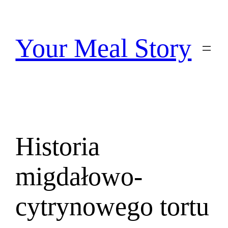
Przejdź
do
treści
Your Meal Story
Historia
migdałowo-
cytrynowego tortu