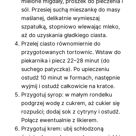
mielone migdały, proszek do pieczenia i
sól. Przesiej suchą mieszankę do masy
maślanej, delikatnie wymieszaj
szpatułką, stopniowo wlewając mleko,
aż do uzyskania gładkiego ciasta.
Przelej ciasto równomiernie do
przygotowanych tortownic. Wstaw do
piekarnika i piecz 22–28 minut (do
suchego patyczka). Po upieczeniu
ostudź 10 minut w formach, następnie
wyjmij i ostudź całkowicie na kratce.
Przygotuj syrop: w małym rondelku
podgrzej wodę z cukrem, aż cukier się
rozpuści; dodaj sok z cytryny i ostudź.
Połącz ewentualnie z likierem.
Przygotuj krem: ubij schłodzoną