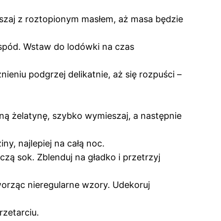
eszaj z roztopionym masłem, aż masa będzie
 spód. Wstaw do lodówki na czas
ieniu podgrzej delikatnie, aż się rozpuści –
ną żelatynę, szybko wymieszaj, a następnie
, najlepiej na całą noc.
zą sok. Zblenduj na gładko i przetrzyj
worząc nieregularne wzory. Udekoruj
rzetarciu.