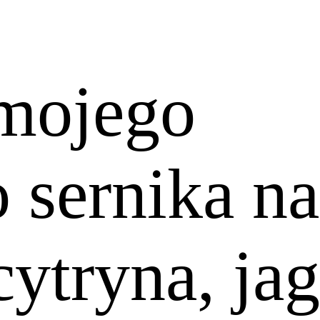
 mojego
 sernika na
cytryna, ja