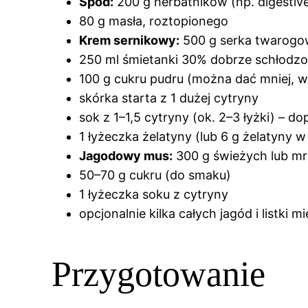
Spód:
200 g herbatników (np. digestive
80 g masła, roztopionego
Krem sernikowy:
500 g serka twarogo
250 ml śmietanki 30% dobrze schłodzo
100 g cukru pudru (można dać mniej, 
skórka starta z 1 dużej cytryny
sok z 1–1,5 cytryny (ok. 2–3 łyżki) – d
1 łyżeczka żelatyny (lub 6 g żelatyny 
Jagodowy mus:
300 g świeżych lub mr
50–70 g cukru (do smaku)
1 łyżeczka soku z cytryny
opcjonalnie kilka całych jagód i listki m
Przygotowanie