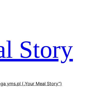
l Story
oga yms.pl („Your Meal Story”)