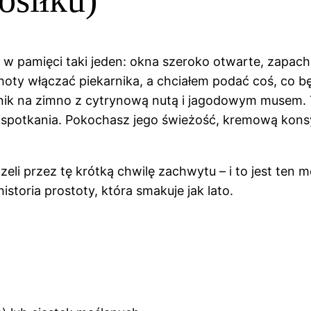
w pamięci taki jeden: okna szeroko otwarte, zapach ś
oty włączać piekarnika, a chciałem podać coś, co bę
rnik na zimno z cytrynową nutą i jagodowym musem. 
go spotkania. Pokochasz jego świeżość, kremową konsy
li przez tę krótką chwilę zachwytu – i to jest ten m
istoria prostoty, która smakuje jak lato.