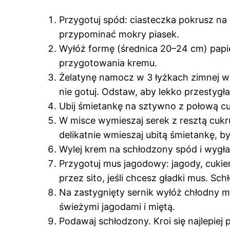
Przygotuj spód: ciasteczka pokrusz na
przypominać mokry piasek.
Wyłóż formę (średnica 20–24 cm) papi
przygotowania kremu.
Żelatynę namocz w 3 łyżkach zimnej wody
nie gotuj. Odstaw, aby lekko przestygła
Ubij śmietankę na sztywno z połową cu
W misce wymieszaj serek z resztą cukr
delikatnie wmieszaj ubitą śmietankę, b
Wylej krem na schłodzony spód i wygła
Przygotuj mus jagodowy: jagody, cukier
przez sito, jeśli chcesz gładki mus. Sch
Na zastygnięty sernik wyłóż chłodny m
świeżymi jagodami i miętą.
Podawaj schłodzony. Kroi się najlepiej 