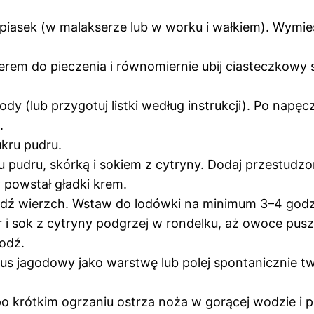
 piasek (w malakserze lub w worku i wałkiem). Wymi
erem do pieczenia i równomiernie ubij ciasteczkowy
 (lub przygotuj listki według instrukcji). Po napęczn
.
kru pudru.
u pudru, skórką i sokiem z cytryny. Dodaj przestudzo
y powstał gładki krem.
dź wierzch. Wstaw do lodówki na minimum 3–4 godziny
 i sok z cytryny podgrzej w rondelku, aż owoce puszc
łodź.
us jagodowy jako warstwę lub polej spontanicznie t
po krótkim ogrzaniu ostrza noża w gorącej wodzie i p