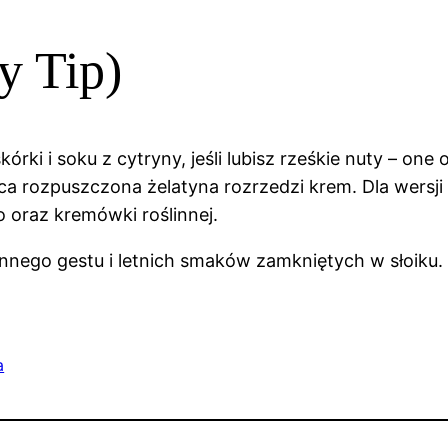
y Tip)
skórki i soku z cytryny, jeśli lubisz rześkie nuty – on
ąca rozpuszczona żelatyna rozrzedzi krem. Dla wersj
o oraz kremówki roślinnej.
nnego gestu i letnich smaków zamkniętych w słoiku. A
a