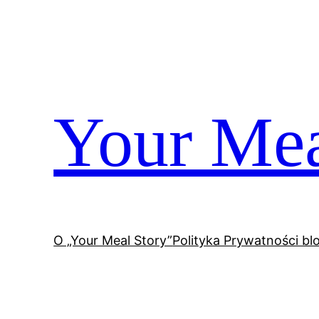
Przejdź
do
treści
Your Mea
O „Your Meal Story”
Polityka Prywatności bl