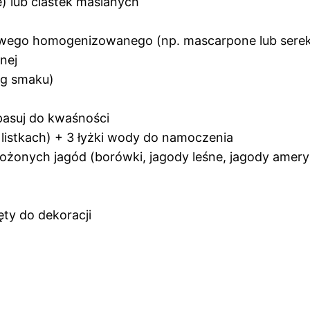
) lub ciastek maślanych
wego homogenizowanego (np. mascarpone lub serek
nej
wg smaku)
opasuj do kwaśności
w listkach) + 3 łyżki wody do namoczenia
ożonych jagód (borówki, jagody leśne, jagody amery
ięty do dekoracji