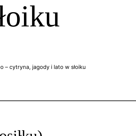
słoiku
osiłku)