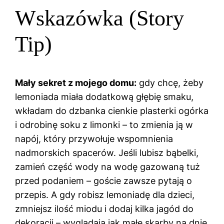
Wskazówka (Story
Tip)
Mały sekret z mojego domu:
gdy chcę, żeby
lemoniada miała dodatkową głębię smaku,
wkładam do dzbanka cienkie plasterki ogórka
i odrobinę soku z limonki – to zmienia ją w
napój, który przywołuje wspomnienia
nadmorskich spacerów. Jeśli lubisz bąbelki,
zamień część wody na wodę gazowaną tuż
przed podaniem – goście zawsze pytają o
przepis. A gdy robisz lemoniadę dla dzieci,
zmniejsz ilość miodu i dodaj kilka jagód do
dekoracji – wyglądają jak małe skarby na dnie