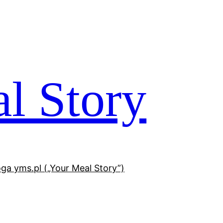
l Story
oga yms.pl („Your Meal Story”)