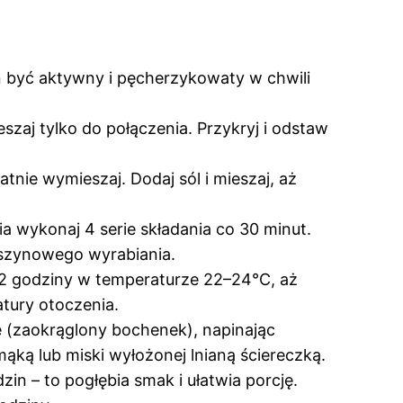
n być aktywny i pęcherzykowaty w chwili
zaj tylko do połączenia. Przykryj i odstaw
atnie wymieszaj. Dodaj sól i mieszaj, aż
a wykonaj 4 serie składania co 30 minut.
maszynowego wyrabiania.
–2 godziny w temperaturze 22–24°C, aż
tury otoczenia.
e (zaokrąglony bochenek), napinając
ką lub miski wyłożonej lnianą ściereczką.
in – to pogłębia smak i ułatwia porcję.