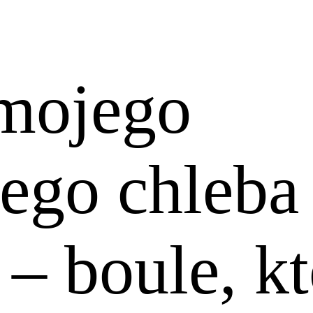
 mojego
nego chleba
– boule, kt