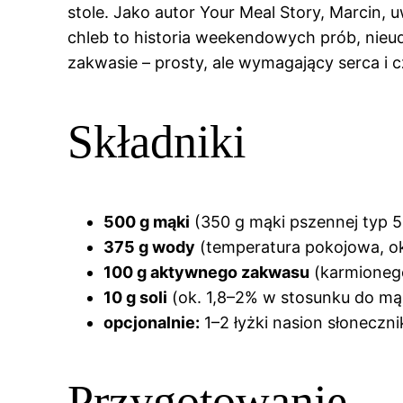
stole. Jako autor Your Meal Story, Marcin, 
chleb to historia weekendowych prób, nieuda
zakwasie – prosty, ale wymagający serca i c
Składniki
500 g mąki
(350 g mąki pszennej typ 5
375 g wody
(temperatura pokojowa, ok
100 g aktywnego zakwasu
(karmionego
10 g soli
(ok. 1,8–2% w stosunku do mą
opcjonalnie:
1–2 łyżki nasion słoneczn
Przygotowanie