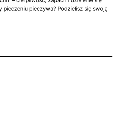
ni – cierpliwość, zapach i dzielenie się
zy pieczeniu pieczywa? Podzielisz się swoją