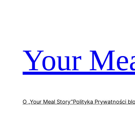
Przejdź
do
treści
Your Mea
O „Your Meal Story”
Polityka Prywatności bl