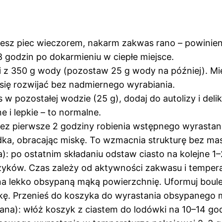
ujesz piec wieczorem, nakarm zakwas rano – powinie
 godzin po dokarmieniu w ciepłe miejsce.
 z 350 g wody (pozostaw 25 g wody na później). Mies
się rozwijać bez nadmiernego wyrabiania.
w pozostałej wodzie (25 g), dodaj do autolizy i delik
ne i lepkie – to normalne.
rzez pierwsze 2 godziny robienia wstępnego wyrastani
środka, obracając miskę. To wzmacnia strukturę bez 
: po ostatnim składaniu odstaw ciasto na kolejne 1
zyków. Czas zależy od aktywności zakwasu i tempera
 na lekko obsypaną mąką powierzchnię. Uformuj boul
kę. Przenieś do koszyka do wyrastania obsypanego mą
cana): włóż koszyk z ciastem do lodówki na 10–14 godz