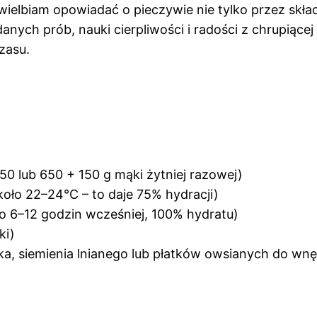
uwielbiam opowiadać o pieczywie nie tylko przez skład
nych prób, nauki cierpliwości i radości z chrupiącej 
zasu.
50 lub 650 + 150 g mąki żytniej razowej)
oło 22–24°C – to daje 75% hydracji)
 6–12 godzin wcześniej, 100% hydratu)
ki)
ika, siemienia lnianego lub płatków owsianych do wnę