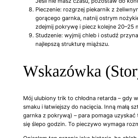
Jeśli nie masz czasu, pozostaw do ko
Pieczenie: rozgrzej piekarnik z żeliwn
gorącego garnka, natnij ostrym nożyki
zdejmij pokrywę i piecz kolejne 20–25 m
Studzenie: wyjmij chleb i ostudź przyna
najlepszą strukturę miąższu.
Wskazówka (Story
Mój ulubiony trik to chłodna retarda – gd
smaku i łatwiejszy do nacięcia. Inną małą s
garnka z pokrywą) – para pomaga uzyskać tę
się ślepo godzin. To pieczywo wymaga rozm