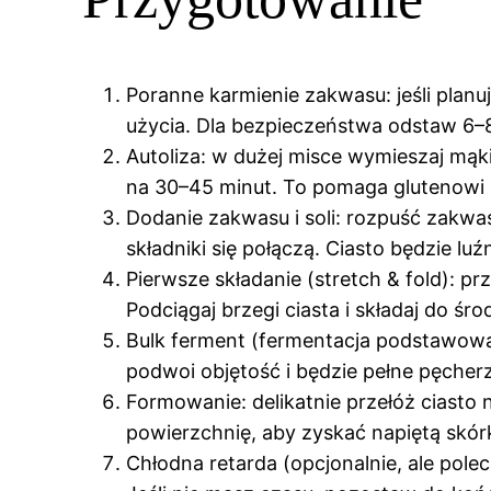
Poranne karmienie zakwasu: jeśli plan
użycia. Dla bezpieczeństwa odstaw 6–8
Autoliza: w dużej misce wymieszaj mąki
na 30–45 minut. To pomaga glutenowi 
Dodanie zakwasu i soli: rozpuść zakwas 
składniki się połączą. Ciasto będzie luź
Pierwsze składanie (stretch & fold): p
Podciągaj brzegi ciasta i składaj do 
Bulk ferment (fermentacja podstawowa)
podwoi objętość i będzie pełne pęcher
Formowanie: delikatnie przełóż ciasto
powierzchnię, aby zyskać napiętą skór
Chłodna retarda (opcjonalnie, ale pole