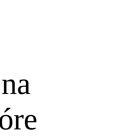
 na
óre