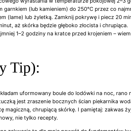
ńcowego wyrastania w temperaturze pokojowej 2–3 g
ym garnkiem (lub kamieniem) do 250°C przez co najmn
em (lame) lub żyletką. Zamknij pokrywę i piecz 20 m
inut, aż skórka będzie głęboko złocista i chrupiąca.
jmniej 1–2 godziny na kratce przed krojeniem – wiem,
 Tip):
y wkładam uformowany boule do lodówki na noc, rano
ztuczką jest zraszenie bocznych ścian piekarnika wod
 magiczną, chrupiącą skórkę. I pamiętaj: zakwas żyj
owy, nie tylko recepty.