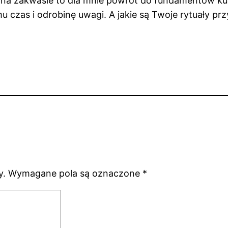
b na zakwasie to dla mnie powrót do fundamentów kuch
mu czas i odrobinę uwagi. A jakie są Twoje rytuały pr
y.
Wymagane pola są oznaczone
*