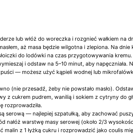
nderze lub włóż do woreczka i rozgnieć wałkiem na d
słem, aż masa będzie wilgotna i zlepiona. Na dnie 
 słoiczki do lodówki na czas przygotowywania kremu.
ymieszaj i odstaw na 5–10 minut, aby napęczniała. N
ozpuści — możesz użyć kąpieli wodnej lub mikrofalówk
ywno (nie przesadź, żeby nie powstało masło). Odsta
wy z cukrem pudrem, wanilią i sokiem z cytryny do g
ię rozprowadziła.
asą serową — najlepiej szpatułką, aby zachować pusz
d nałóż warstwę masy serowej (około 2/3 wysokości).
 malin z 1 łyżką cukru i rozprowadzić jako coulis m