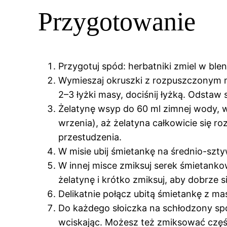
Przygotowanie
Przygotuj spód: herbatniki zmiel w ble
Wymieszaj okruszki z rozpuszczonym ma
2–3 łyżki masy, dociśnij łyżką. Odstaw
Żelatynę wsyp do 60 ml zimnej wody, w
wrzenia), aż żelatyna całkowicie się r
przestudzenia.
W misie ubij śmietankę na średnio-szt
W innej misce zmiksuj serek śmietanko
żelatynę i krótko zmiksuj, aby dobrze s
Delikatnie połącz ubitą śmietankę z m
Do każdego słoiczka na schłodzony spó
wciskając. Możesz też zmiksować część