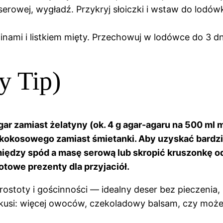
serowej, wygładź. Przykryj słoiczki i wstaw do lodów
nami i listkiem mięty. Przechowuj w lodówce do 3 dn
y Tip)
ar zamiast żelatyny (ok. 4 g agar-agaru na 500 ml 
u kokosowego zamiast śmietanki. Aby uzyskać bard
dzy spód a masę serową lub skropić kruszonkę odr
gotowe prezenty dla przyjaciół.
 prostoty i gościnności — idealny deser bez pieczenia
ię kusi: więcej owoców, czekoladowy balsam, czy moż