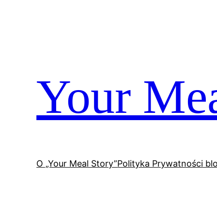
Przejdź
do
treści
Your Mea
O „Your Meal Story”
Polityka Prywatności bl