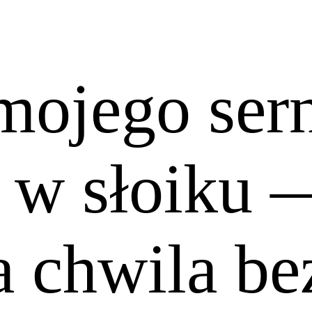
 mojego ser
 w słoiku 
 chwila be