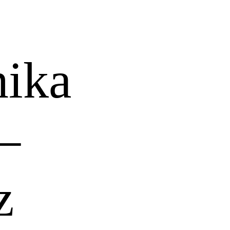
nika
—
z