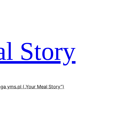
l Story
oga yms.pl („Your Meal Story”)