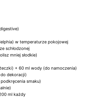
digestive)
delphia) w temperaturze pokojowej
rze schłodzonej
olisz mniej słodkie)
łyżeczki) + 60 ml wody (do namoczenia)
do dekoracji)
la podkręcenia smaku)
alnie)
200 ml każdy