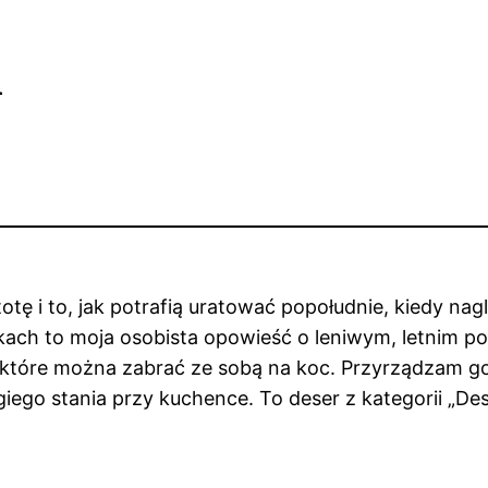
a
tę i to, jak potrafią uratować popołudnie, kiedy nagl
kach to moja osobista opowieść o leniwym, letnim po
ki, które można zabrać ze sobą na koc. Przyrządzam 
giego stania przy kuchence. To deser z kategorii „De