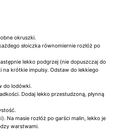
robne okruszki.
każdego słoiczka równomiernie rozłóż po
astępnie lekko podgrzej (nie dopuszczaj do
i na krótkie impulsy. Odstaw do lekkiego
w do lodówki.
ładkości. Dodaj lekko przestudzoną, płynną
ystość.
 Na masie rozłóż po garści malin, lekko je
iędzy warstwami.