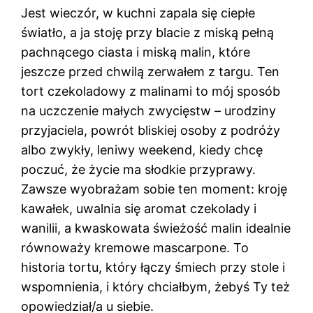
Jest wieczór, w kuchni zapala się ciepłe
światło, a ja stoję przy blacie z miską pełną
pachnącego ciasta i miską malin, które
jeszcze przed chwilą zerwałem z targu. Ten
tort czekoladowy z malinami to mój sposób
na uczczenie małych zwycięstw – urodziny
przyjaciela, powrót bliskiej osoby z podróży
albo zwykły, leniwy weekend, kiedy chcę
poczuć, że życie ma słodkie przyprawy.
Zawsze wyobrażam sobie ten moment: kroję
kawałek, uwalnia się aromat czekolady i
wanilii, a kwaskowata świeżość malin idealnie
równoważy kremowe mascarpone. To
historia tortu, który łączy śmiech przy stole i
wspomnienia, i który chciałbym, żebyś Ty też
opowiedział/a u siebie.