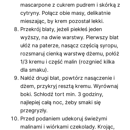
mascarpone z cukrem pudrem i skórką z
cytryny. Połącz obie masy, delikatnie
mieszając, by krem pozostał lekki.
Przekrój blaty, jeżeli piekłeś jeden
wyższy, na dwie warstwy. Pierwszy blat
ułóż na paterze, nasącz częścią syropu,
rozsmaruj cienką warstwę dżemu, połóż
1/3 kremu i część malin (rozgnieć kilka
dla smaku).
Nałóż drugi blat, powtórz nasączenie i
dżem, przykryj resztą kremu. Wyrównaj
boki. Schłodź tort min. 3 godziny,
najlepiej całą noc, żeby smaki się
przegryzły.
Przed podaniem udekoruj świeżymi
malinami i wiórkami czekolady. Krojąc,