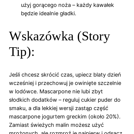
użyj gorącego noża – każdy kawałek
będzie idealnie gładki.
Wskazówka (Story
Tip):
Jeśli chcesz skrócić czas, upiecz blaty dzień
wcześniej i przechowuj je owinięte szczelnie
w lodówce. Mascarpone nie lubi zbyt
słodkich dodatków – reguluj cukier puder do
smaku, a dla lekkiej wersji zastąp część
mascarpone jogurtem greckim (około 20%).
Zamiast świeżych malin możesz użyć
mrożonych, ale rozmroź je najpierw i odsącz