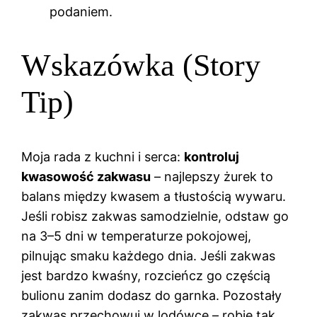
podaniem.
Wskazówka (Story
Tip)
Moja rada z kuchni i serca:
kontroluj
kwasowość zakwasu
– najlepszy żurek to
balans między kwasem a tłustością wywaru.
Jeśli robisz zakwas samodzielnie, odstaw go
na 3–5 dni w temperaturze pokojowej,
pilnując smaku każdego dnia. Jeśli zakwas
jest bardzo kwaśny, rozcieńcz go częścią
bulionu zanim dodasz do garnka. Pozostały
zakwas przechowuj w lodówce – robię tak,