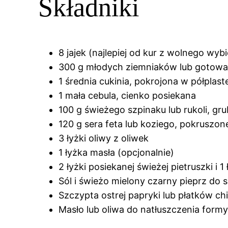
Składniki
8 jajek (najlepiej od kur z wolnego wyb
300 g młodych ziemniaków lub gotowan
1 średnia cukinia, pokrojona w półplast
1 mała cebula, cienko posiekana
100 g świeżego szpinaku lub rukoli, gr
120 g sera feta lub koziego, pokruszo
3 łyżki oliwy z oliwek
1 łyżka masła (opcjonalnie)
2 łyżki posiekanej świeżej pietruszki i
Sól i świeżo mielony czarny pieprz do
Szczypta ostrej papryki lub płatków chil
Masło lub oliwa do natłuszczenia form