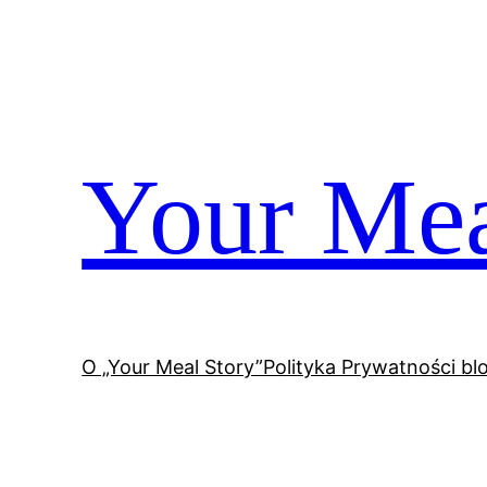
Przejdź
do
treści
Your Mea
O „Your Meal Story”
Polityka Prywatności bl