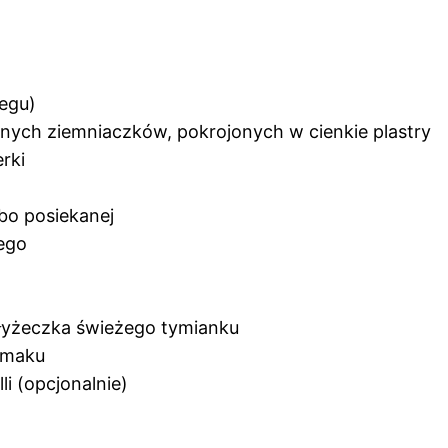
iegu)
ych ziemniaczków, pokrojonych w cienkie plastry
erki
ubo posiekanej
nego
 1 łyżeczka świeżego tymianku
 smaku
li (opcjonalnie)
y