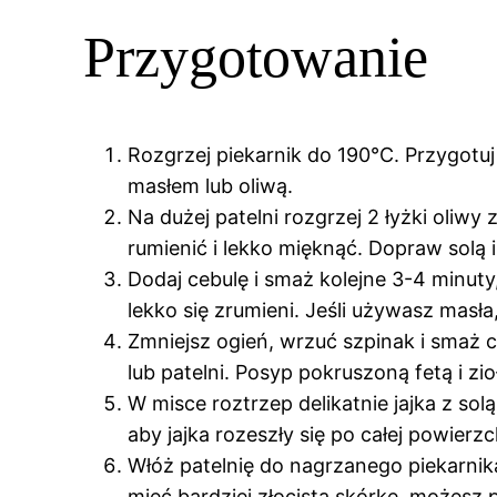
Przygotowanie
Rozgrzej piekarnik do 190°C. Przygotuj
masłem lub oliwą.
Na dużej patelni rozgrzej 2 łyżki oliwy
rumienić i lekko mięknąć. Dopraw solą 
Dodaj cebulę i smaż kolejne 3-4 minuty,
lekko się zrumieni. Jeśli używasz masł
Zmniejsz ogień, wrzuć szpinak i smaż 
lub patelni. Posyp pokruszoną fetą i zio
W misce roztrzep delikatnie jajka z so
aby jajka rozeszły się po całej powierzc
Włóż patelnię do nagrzanego piekarnika 
mieć bardziej złocistą skórkę, możesz p