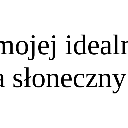
mojej ideal
na słoneczny