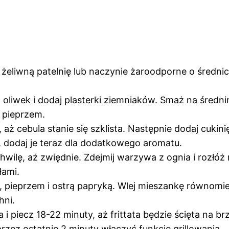
 żeliwną patelnię lub naczynie żaroodporne o średnic
 z oliwek i dodaj plasterki ziemniaków. Smaż na średn
i pieprzem.
 aż cebula stanie się szklista. Następnie dodaj cukini
a, dodaj je teraz dla dodatkowego aromatu.
chwilę, aż zwiędnie. Zdejmij warzywa z ognia i rozł
łami.
lą, pieprzem i ostrą papryką. Wlej mieszankę równomi
hni.
i piecz 18-22 minuty, aż frittata będzie ścięta na br
rzez ostatnie 2 minuty włączyć funkcję grillowania.