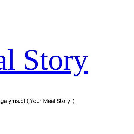
l Story
oga yms.pl („Your Meal Story”)