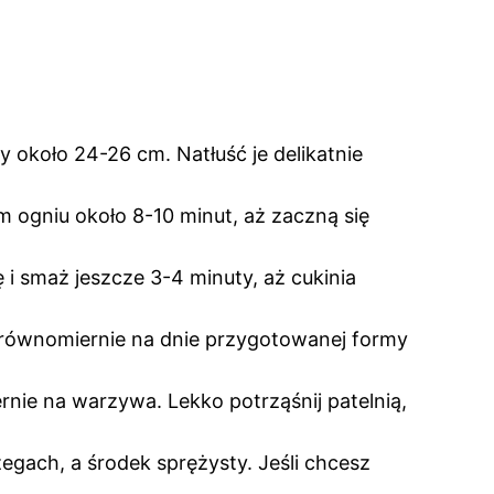
y około 24-26 cm. Natłuść je delikatnie
im ogniu około 8-10 minut, aż zaczną się
ę i smaż jeszcze 3-4 minuty, aż cukinia
óż równomiernie na dnie przygotowanej formy
ernie na warzywa. Lekko potrząśnij patelnią,
zegach, a środek sprężysty. Jeśli chcesz