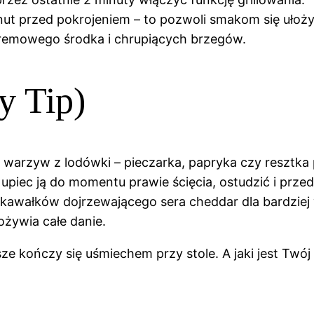
inut przed pokrojeniem – to pozwoli smakom się ułoży
remowego środka i chrupiących brzegów.
y Tip)
ek warzyw z lodówki – pieczarka, papryka czy resztka
z upiec ją do momentu prawie ścięcia, ostudzić i prz
 kawałków dojrzewającego sera cheddar dla bardziej 
 ożywia całe danie.
ze kończy się uśmiechem przy stole. A jaki jest Twój 