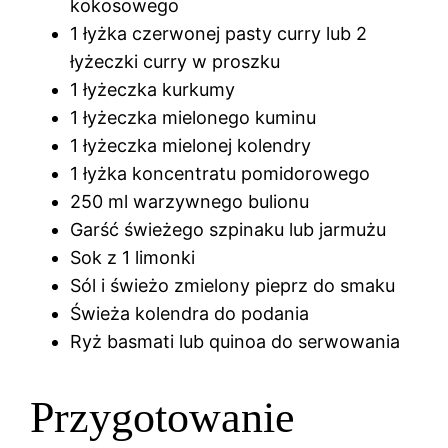
kokosowego
1 łyżka czerwonej pasty curry lub 2
łyżeczki curry w proszku
1 łyżeczka kurkumy
1 łyżeczka mielonego kuminu
1 łyżeczka mielonej kolendry
1 łyżka koncentratu pomidorowego
250 ml warzywnego bulionu
Garść świeżego szpinaku lub jarmużu
Sok z 1 limonki
Sól i świeżo zmielony pieprz do smaku
Świeża kolendra do podania
Ryż basmati lub quinoa do serwowania
Przygotowanie