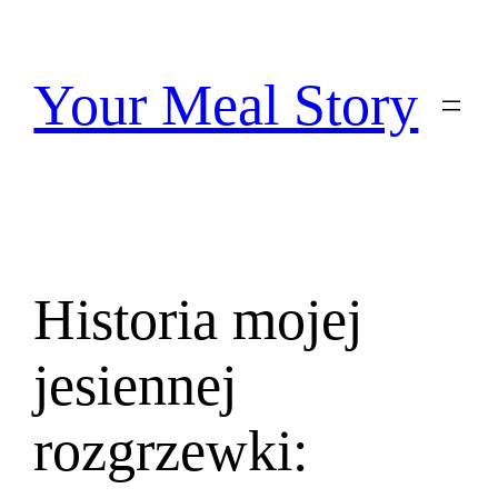
Przejdź
do
treści
Your Meal Story
Historia mojej
jesiennej
rozgrzewki: