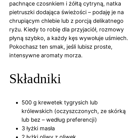
pachnące czosnkiem i żółtą cytryną, natka
pietruszki dodająca świeżości – podaję je na
chrupiącym chlebie lub z porcją delikatnego
ryżu. Kiedy to robię dla przyjaciół, rozmowy
płyną szybko, a każdy kęs wywołuje uśmiech.
Pokochasz ten smak, jeśli lubisz proste,
intensywne aromaty morza.
Składniki
500 g krewetek tygrysich lub
królewskich (oczyszczonych, ze skórką
lub bez – według preferencji)
3 łyżki masła
2 łyżki oliwy z oliwek