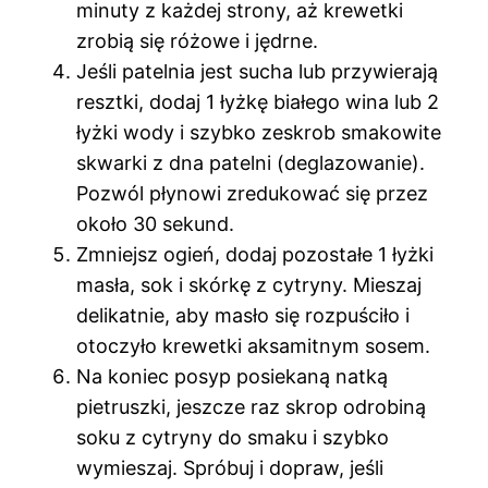
minuty z każdej strony, aż krewetki
zrobią się różowe i jędrne.
Jeśli patelnia jest sucha lub przywierają
resztki, dodaj 1 łyżkę białego wina lub 2
łyżki wody i szybko zeskrob smakowite
skwarki z dna patelni (deglazowanie).
Pozwól płynowi zredukować się przez
około 30 sekund.
Zmniejsz ogień, dodaj pozostałe 1 łyżki
masła, sok i skórkę z cytryny. Mieszaj
delikatnie, aby masło się rozpuściło i
otoczyło krewetki aksamitnym sosem.
Na koniec posyp posiekaną natką
pietruszki, jeszcze raz skrop odrobiną
soku z cytryny do smaku i szybko
wymieszaj. Spróbuj i dopraw, jeśli