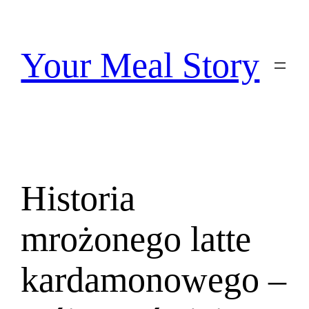
Przejdź
do
treści
Your Meal Story
Historia
mrożonego latte
kardamonowego –