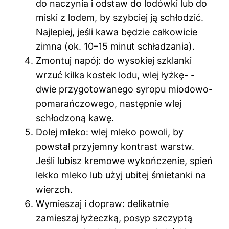
do naczynia i odstaw do lodówki lub do
miski z lodem, by szybciej ją schłodzić.
Najlepiej, jeśli kawa będzie całkowicie
zimna (ok. 10–15 minut schładzania).
Zmontuj napój: do wysokiej szklanki
wrzuć kilka kostek lodu, wlej łyżkę- -
dwie przygotowanego syropu miodowo-
pomarańczowego, następnie wlej
schłodzoną kawę.
Dolej mleko: wlej mleko powoli, by
powstał przyjemny kontrast warstw.
Jeśli lubisz kremowe wykończenie, spień
lekko mleko lub użyj ubitej śmietanki na
wierzch.
Wymieszaj i dopraw: delikatnie
zamieszaj łyżeczką, posyp szczyptą