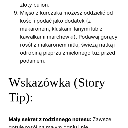
złoty bulion.
Mięso z kurczaka możesz oddzielić od
kości i podać jako dodatek (z
makaronem, kluskami lanymi lub z
kawałkami marchewki). Podawaj gorący
rosół z makaronem nitki, świeżą natką i
odrobiną pieprzu zmielonego tuż przed
podaniem.
Wskazówka (Story
Tip):
Mały sekret z rodzinnego notesu:
Zawsze
gotuję rosół na małym ogniu i nie