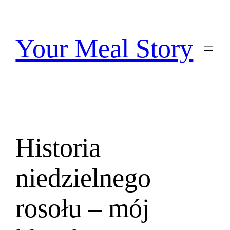
Przejdź
do
treści
Your Meal Story
Historia
niedzielnego
rosołu – mój