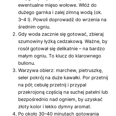
ewentualne mięso wołowe. Włóż do
dużego garnka i zalej zimną wodą (ok.
3–4 l). Powoli doprowadź do wrzenia na
średnim ogniu.
Gdy woda zacznie się gotować, zbieraj
szumowiny łyżką cedzakową. Ważne, by
rosół gotował się delikatnie – na bardzo
małym ogniu. To klucz do klarownego
bulionu.
Warzywa obierz: marchew, pietruszkę,
seler pokrój na duże kawałki. Por przetnij
na pół; cebulę przetnij i przypal
przekrojoną częścią na suchej patelni lub
bezpośrednio nad ogniem, by uzyskać
złoty kolor i lekko dymny aromat.
Po około 30–40 minutach gotowania