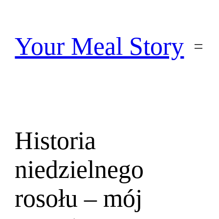
Przejdź
do
treści
Your Meal Story
Historia
niedzielnego
rosołu – mój