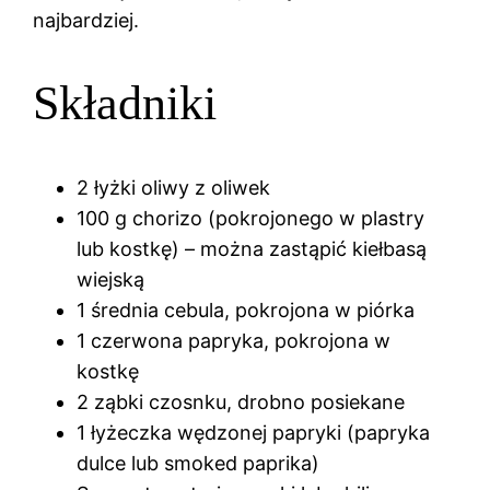
najbardziej.
Składniki
2 łyżki oliwy z oliwek
100 g chorizo (pokrojonego w plastry
lub kostkę) – można zastąpić kiełbasą
wiejską
1 średnia cebula, pokrojona w piórka
1 czerwona papryka, pokrojona w
kostkę
2 ząbki czosnku, drobno posiekane
1 łyżeczka wędzonej papryki (papryka
dulce lub smoked paprika)