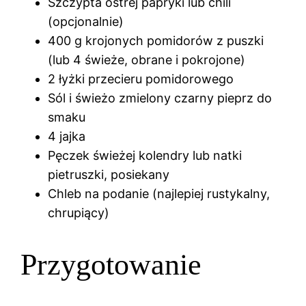
Szczypta ostrej papryki lub chili
(opcjonalnie)
400 g krojonych pomidorów z puszki
(lub 4 świeże, obrane i pokrojone)
2 łyżki przecieru pomidorowego
Sól i świeżo zmielony czarny pieprz do
smaku
4 jajka
Pęczek świeżej kolendry lub natki
pietruszki, posiekany
Chleb na podanie (najlepiej rustykalny,
chrupiący)
Przygotowanie