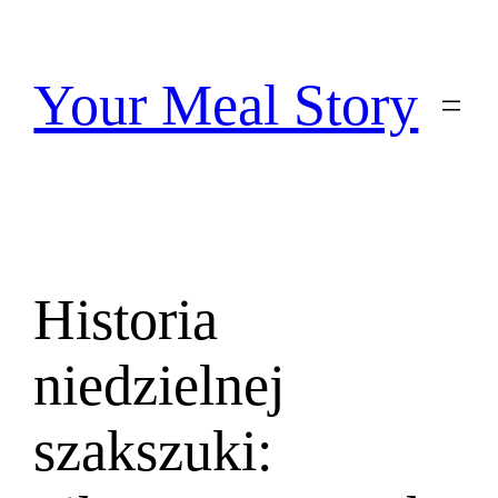
Przejdź
do
treści
Your Meal Story
Historia
niedzielnej
szakszuki: