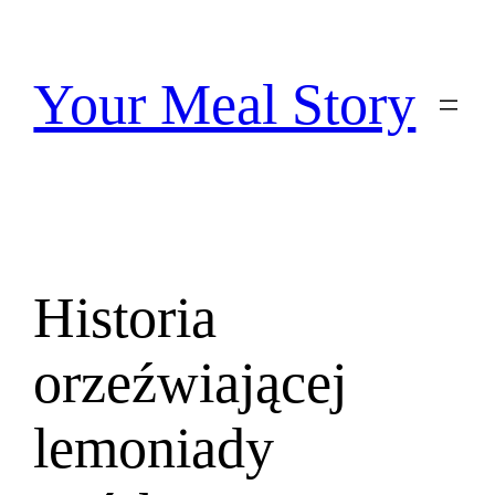
Przejdź
do
treści
Your Meal Story
Historia
orzeźwiającej
lemoniady