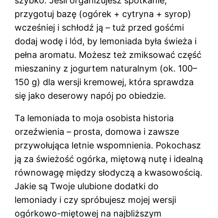
szybko. Jeśli organizujesz spotkanie,
przygotuj bazę (ogórek + cytryna + syrop)
wcześniej i schłodź ją – tuż przed gośćmi
dodaj wodę i lód, by lemoniada była świeża i
pełna aromatu. Możesz też zmiksować część
mieszaniny z jogurtem naturalnym (ok. 100–
150 g) dla wersji kremowej, która sprawdza
się jako deserowy napój po obiedzie.
Ta lemoniada to moja osobista historia
orzeźwienia – prosta, domowa i zawsze
przywołująca letnie wspomnienia. Pokochasz
ją za świeżość ogórka, miętową nutę i idealną
równowagę między słodyczą a kwasowością.
Jakie są Twoje ulubione dodatki do
lemoniady i czy spróbujesz mojej wersji
ogórkowo-miętowej na najbliższym