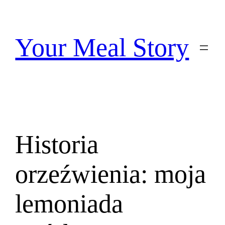
Przejdź
do
treści
Your Meal Story
Historia
orzeźwienia: moja
lemoniada