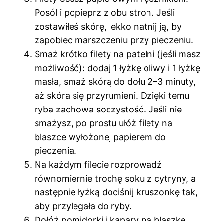
Posól i popieprz z obu stron. Jeśli
zostawiłeś skórę, lekko natnij ją, by
zapobiec marszczeniu przy pieczeniu.
Smaż krótko filety na patelni (jeśli masz
możliwość): dodaj 1 łyżkę oliwy i 1 łyżkę
masła, smaż skórą do dołu 2–3 minuty,
aż skóra się przyrumieni. Dzięki temu
ryba zachowa soczystość. Jeśli nie
smażysz, po prostu ułóż filety na
blaszce wyłożonej papierem do
pieczenia.
Na każdym filecie rozprowadź
równomiernie trochę soku z cytryny, a
następnie łyżką dociśnij kruszonkę tak,
aby przylegała do ryby.
Dołóż pomidorki i kapary na blaszkę