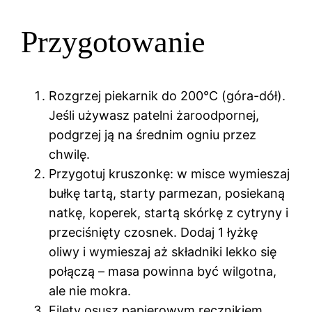
Przygotowanie
Rozgrzej piekarnik do 200°C (góra-dół).
Jeśli używasz patelni żaroodpornej,
podgrzej ją na średnim ogniu przez
chwilę.
Przygotuj kruszonkę: w misce wymieszaj
bułkę tartą, starty parmezan, posiekaną
natkę, koperek, startą skórkę z cytryny i
przeciśnięty czosnek. Dodaj 1 łyżkę
oliwy i wymieszaj aż składniki lekko się
połączą – masa powinna być wilgotna,
ale nie mokra.
Filety osusz papierowym ręcznikiem.