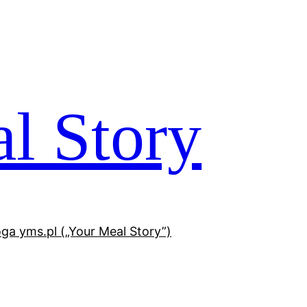
l Story
oga yms.pl („Your Meal Story”)