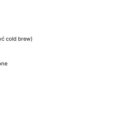
yć cold brew)
one