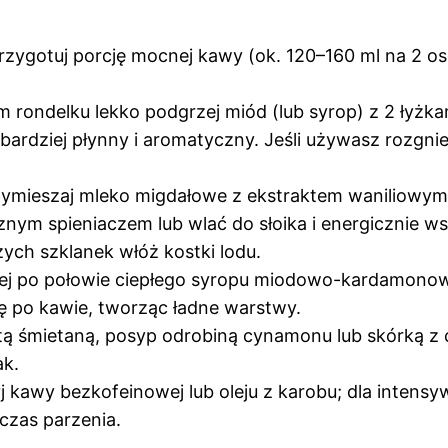
rzygotuj porcję mocnej kawy (ok. 120–160 ml na 2 os
 rondelku lekko podgrzej miód (lub syrop) z 2 łyżk
 bardziej płynny i aromatyczny. Jeśli używasz rozgn
ieszaj mleko migdałowe z ekstraktem waniliowym i 
znym spieniaczem lub wlać do słoika i energicznie w
ch szklanek włóż kostki lodu.
ej po połowie ciepłego syropu miodowo-kardamonoweg
ę po kawie, tworząc ładne warstwy.
tą śmietaną, posyp odrobiną cynamonu lub skórką z 
ak.
j kawy bezkofeinowej lub oleju z karobu; dla intens
zas parzenia.