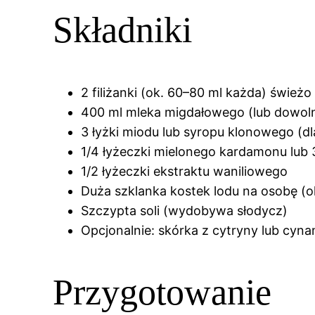
Składniki
2 filiżanki (ok. 60–80 ml każda) świe
400 ml mleka migdałowego (lub dowoln
3 łyżki miodu lub syropu klonowego (dl
1/4 łyżeczki mielonego kardamonu lub 
1/2 łyżeczki ekstraktu waniliowego
Duża szklanka kostek lodu na osobę (o
Szczypta soli (wydobywa słodycz)
Opcjonalnie: skórka z cytryny lub cyna
Przygotowanie