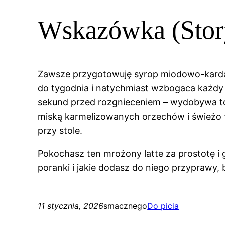
Wskazówka (Stor
Zawsze przygotowuję syrop miodowo-kardam
do tygodnia i natychmiast wzbogaca każdy 
sekund przed rozgnieceniem – wydobywa to 
miską karmelizowanych orzechów i świeżo t
przy stole.
Pokochasz ten mrożony latte za prostotę i g
poranki i jakie dodasz do niego przyprawy,
11 stycznia, 2026
smacznego
Do picia