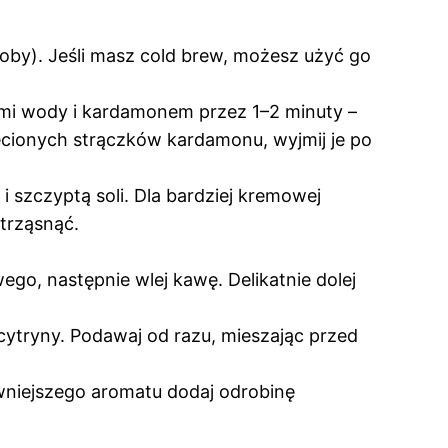
oby). Jeśli masz cold brew, możesz użyć go
ami wody i kardamonem przez 1–2 minuty –
iecionych strączków kardamonu, wyjmij je po
szczyptą soli. Dla bardziej kremowej
strząsnąć.
o, następnie wlej kawę. Delikatnie dolej
cytryny. Podawaj od razu, mieszając przed
ywniejszego aromatu dodaj odrobinę