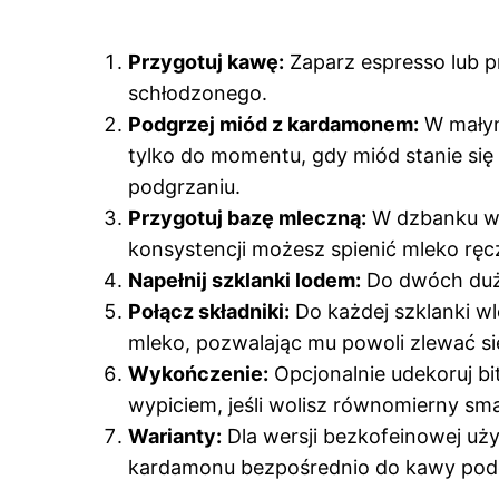
Przygotuj kawę:
Zaparz espresso lub p
schłodzonego.
Podgrzej miód z kardamonem:
W małym
tylko do momentu, gdy miód stanie się
podgrzaniu.
Przygotuj bazę mleczną:
W dzbanku wym
konsystencji możesz spienić mleko ręc
Napełnij szklanki lodem:
Do dwóch duży
Połącz składniki:
Do każdej szklanki wl
mleko, pozwalając mu powoli zlewać si
Wykończenie:
Opcjonalnie udekoruj bi
wypiciem, jeśli wolisz równomierny sm
Warianty:
Dla wersji bezkofeinowej uży
kardamonu bezpośrednio do kawy podc