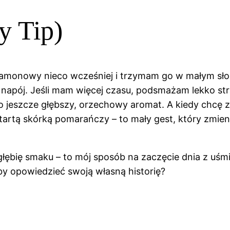
y Tip)
onowy nieco wcześniej i trzymam go w małym słoic
napój. Jeśli mam więcej czasu, podsmażam lekko str
jeszcze głębszy, orzechowy aromat. A kiedy chcę za
artą skórką pomarańczy – to mały gest, który zmien
łębię smaku – to mój sposób na zaczęcie dnia z uśmi
 by opowiedzieć swoją własną historię?