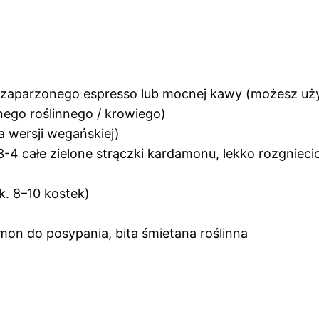
żo zaparzonego espresso lub mocnej kawy (możesz uż
ego roślinnego / krowiego)
a wersji wegańskiej)
3-4 całe zielone strączki kardamonu, lekko rozgnieci
k. 8–10 kostek)
mon do posypania, bita śmietana roślinna