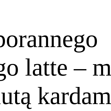
 porannego
o latte – m
 nutą karda