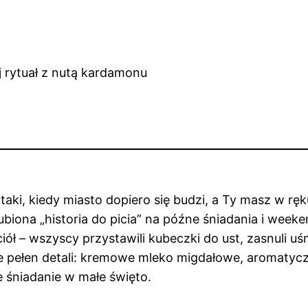
taki, kiedy miasto dopiero się budzi, a Ty masz w r
biona „historia do picia” na późne śniadania i week
ół – wszyscy przystawili kubeczki do ust, zasnuli uś
le pełen detali: kremowe mleko migdałowe, aromatycz
e śniadanie w małe święto.