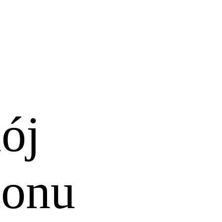
ój
monu