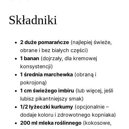
Składniki
2 duże pomarańcze
(najlepiej świeże,
obrane i bez białych części)
1 banan
(dojrzały, dla kremowej
konsystencji)
1 średnia marchewka
(obraną i
pokrojoną)
1 cm świeżego imbiru
(lub więcej, jeśli
lubisz pikantniejszy smak)
1/2 łyżeczki kurkumy
(opcjonalnie –
dodaje koloru i zdrowotnego kopniaka)
200 ml mleka roślinnego
(kokosowe,