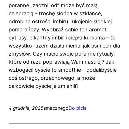
poranne „zacznij od” może być małą
celebracją – trochę słońca w szklance,
odrobina ostrości imbiru i ukojenie słodkiej
pomarańczy. Wyobraź sobie ten aromat:
cytrusy, pikantny imbir i ciepła kurkuma – to
wszystko razem działa niemal jak uśmiech dla
zmysłów. Czy macie swoje poranne rytuały,
które od razu poprawiają Wam nastrój? Jak
wzbogacilibyście to smoothie – dodalibyście
coś ostrego, orzechowego, a może
całkowicie byście je zmienili?
4 grudnia, 2025
smacznego
Do picia