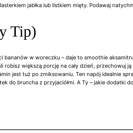
 plasterkiem jabłka lub listkiem mięty. Podawaj naty
y Tip)
ci bananów w woreczku – daje to smoothie aksamitn
li robisz większą porcję na cały dzień, przechowuj j
tamin jest tuż po zmiksowaniu. Ten napój idealnie spr
ek do bruncha z przyjaciółmi. A Ty – jakie dodatki d