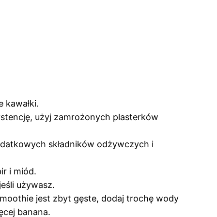
e kawałki.
systencję, użyj zamrożonych plasterków
a dodatkowych składników odżywczych i
r i miód.
jeśli używasz.
moothie jest zbyt gęste, dodaj trochę wody
ęcej banana.