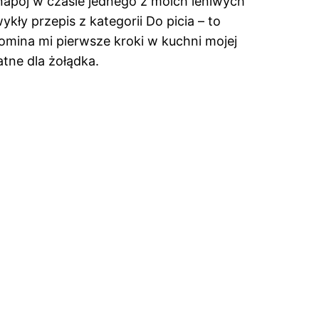
 napój w czasie jednego z moich leniwych
ły przepis z kategorii Do picia – to
pomina mi pierwsze kroki w kuchni mojej
atne dla żołądka.