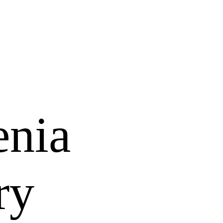
enia
ry