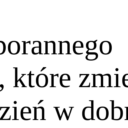
 porannego
, które zmi
zień w dob