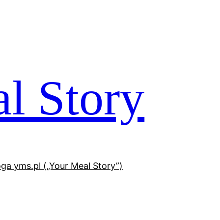
l Story
oga yms.pl („Your Meal Story”)