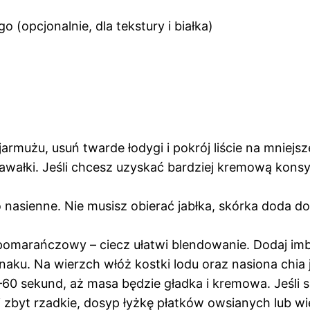
o (opcjonalnie, dla tekstury i białka)
armużu, usuń twarde łodygi i pokrój liście na mniejsz
 kawałki. Jeśli chcesz uzyskać bardziej kremową kon
zdo nasienne. Nie musisz obierać jabłka, skórka dod
 pomarańczowy – ciecz ułatwi blendowanie. Dodaj imbi
inaku. Na wierzch włóż kostki lodu oraz nasiona chia 
60 sekund, aż masa będzie gładka i kremowa. Jeśli s
 zbyt rzadkie, dosyp łyżkę płatków owsianych lub wi