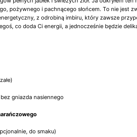
rgów pełnych jabłek i świeżych ziół. Ja odkryłem ten
, pożywnego i pachnącego słońcem. To nie jest zwyk
 energetyczny, z odrobiną imbiru, który zawsze przy
egoś, co doda Ci energii, a jednocześnie będzie delik
rzałe)
)
, bez gniazda nasiennego
omarańczowego
pcjonalnie, do smaku)