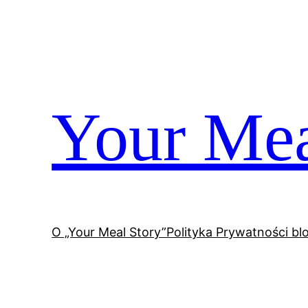
Przejdź
do
treści
Your Mea
O „Your Meal Story”
Polityka Prywatności bl