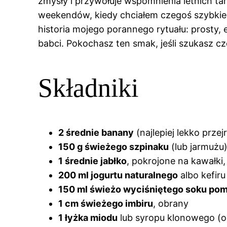
zmysły i przywołuje wspomnienia letnich ta
weekendów, kiedy chciałem czegoś szybkiego
historia mojego porannego rytuału: prosty,
babci. Pokochasz ten smak, jeśli szukasz cz
Składniki
2 średnie banany
(najlepiej lekko przej
150 g świeżego szpinaku
(lub jarmużu
1 średnie jabłko
, pokrojone na kawałki
200 ml jogurtu naturalnego
albo kefiru
150 ml świeżo wyciśniętego soku p
1 cm świeżego imbiru
, obrany
1 łyżka miodu
lub syropu klonowego (o