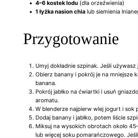
4–6 kostek lodu
(dla orzeźwienia)
1 łyżka nasion chia
lub siemienia lnianeg
Przygotowanie
Umyj dokładnie szpinak. Jeśli używasz j
Obierz banany i pokrój je na mniejsze
banana.
Pokrój jabłko na ćwiartki i usuń gnia
aromatu.
W blenderze najpierw wlej jogurt i sok
Dodaj banany i jabłko, potem liście szp
Miksuj na wysokich obrotach około 45–
lub więcej soku pomarańczowego. Jeśli