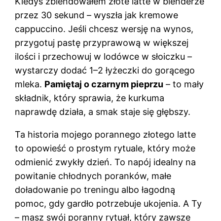
Kiedyś zblendowałem złote latte w blenderze
przez 30 sekund – wyszła jak kremowe
cappuccino. Jeśli chcesz wersję na wynos,
przygotuj pastę przyprawową w większej
ilości i przechowuj w lodówce w słoiczku –
wystarczy dodać 1–2 łyżeczki do gorącego
mleka.
Pamiętaj o czarnym pieprzu
– to mały
składnik, który sprawia, że kurkuma
naprawdę działa, a smak staje się głębszy.
Ta historia mojego porannego złotego latte
to opowieść o prostym rytuale, który może
odmienić zwykły dzień. To napój idealny na
powitanie chłodnych poranków, małe
doładowanie po treningu albo łagodną
pomoc, gdy gardło potrzebuje ukojenia. A Ty
– masz swój poranny rytuał, który zawsze