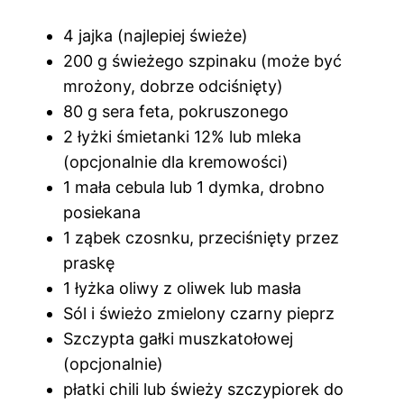
4 jajka (najlepiej świeże)
200 g świeżego szpinaku (może być
mrożony, dobrze odciśnięty)
80 g sera feta, pokruszonego
2 łyżki śmietanki 12% lub mleka
(opcjonalnie dla kremowości)
1 mała cebula lub 1 dymka, drobno
posiekana
1 ząbek czosnku, przeciśnięty przez
praskę
1 łyżka oliwy z oliwek lub masła
Sól i świeżo zmielony czarny pieprz
Szczypta gałki muszkatołowej
(opcjonalnie)
płatki chili lub świeży szczypiorek do