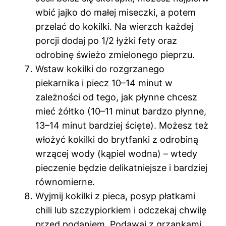
wbić jajko do małej miseczki, a potem
przelać do kokilki. Na wierzch każdej
porcji dodaj po 1/2 łyżki fety oraz
odrobinę świeżo zmielonego pieprzu.
Wstaw kokilki do rozgrzanego
piekarnika i piecz 10–14 minut w
zależności od tego, jak płynne chcesz
mieć żółtko (10–11 minut bardzo płynne,
13–14 minut bardziej ścięte). Możesz też
włożyć kokilki do brytfanki z odrobiną
wrzącej wody (kąpiel wodna) – wtedy
pieczenie będzie delikatniejsze i bardziej
równomierne.
Wyjmij kokilki z pieca, posyp płatkami
chili lub szczypiorkiem i odczekaj chwilę
przed podaniem. Podawaj z grzankami