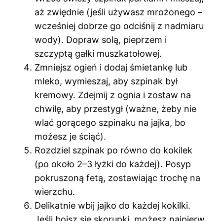
aż zwiędnie (jeśli używasz mrożonego –
wcześniej dobrze go odciśnij z nadmiaru
wody). Dopraw solą, pieprzem i
szczyptą gałki muszkatołowej.
Zmniejsz ogień i dodaj śmietankę lub
mleko, wymieszaj, aby szpinak był
kremowy. Zdejmij z ognia i zostaw na
chwilę, aby przestygł (ważne, żeby nie
wlać gorącego szpinaku na jajka, bo
możesz je ściąć).
Rozdziel szpinak po równo do kokilek
(po około 2–3 łyżki do każdej). Posyp
pokruszoną fetą, zostawiając trochę na
wierzchu.
Delikatnie wbij jajko do każdej kokilki.
Jeśli boisz się skorupki, możesz najpierw