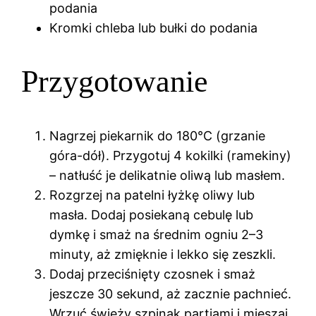
podania
Kromki chleba lub bułki do podania
Przygotowanie
Nagrzej piekarnik do 180°C (grzanie
góra-dół). Przygotuj 4 kokilki (ramekiny)
– natłuść je delikatnie oliwą lub masłem.
Rozgrzej na patelni łyżkę oliwy lub
masła. Dodaj posiekaną cebulę lub
dymkę i smaż na średnim ogniu 2–3
minuty, aż zmięknie i lekko się zeszkli.
Dodaj przeciśnięty czosnek i smaż
jeszcze 30 sekund, aż zacznie pachnieć.
Wrzuć świeży szpinak partiami i mieszaj,