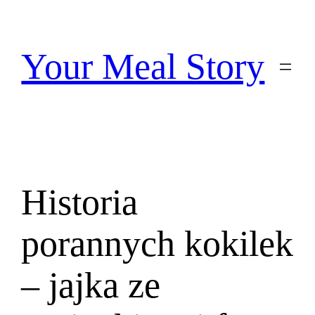
Przejdź
do
treści
Your Meal Story
Historia
porannych kokilek
– jajka ze