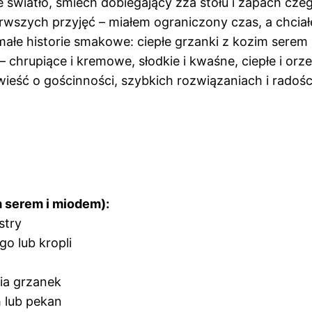
e światło, śmiech dobiegający zza stołu i zapach cze
rwszych przyjęć – miałem ograniczony czas, a chciał
małe historie smakowe: ciepłe grzanki z kozim serem
– chrupiące i kremowe, słodkie i kwaśne, ciepłe i orz
owieść o gościnności, szybkich rozwiązaniach i radośc
m serem i miodem):
stry
go lub kropli
ia grzanek
 lub pekan