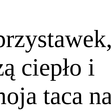
przystawek
zą ciepło i
oja taca n