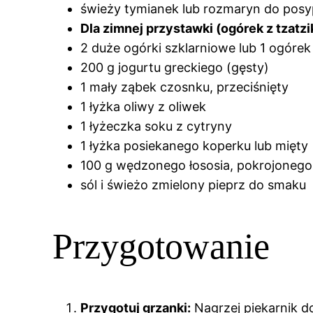
świeży tymianek lub rozmaryn do posy
Dla zimnej przystawki (ogórek z tzatzik
2 duże ogórki szklarniowe lub 1 ogórek 
200 g jogurtu greckiego (gęsty)
1 mały ząbek czosnku, przeciśnięty
1 łyżka oliwy z oliwek
1 łyżeczka soku z cytryny
1 łyżka posiekanego koperku lub mięty
100 g wędzonego łososia, pokrojonego
sól i świeżo zmielony pieprz do smaku
Przygotowanie
Przygotuj grzanki:
Nagrzej piekarnik do