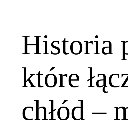
Historia 
które łąc
chłód – m