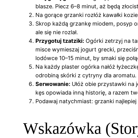
blasze. Piecz 6–8 minut, aż będą złocist
Na gorące grzanki rozłóż kawałki kozie
Skrop każdą grzankę miodem, posyp or
ale się nie rozlał.
Przygotuj tzatziki:
Ogórki zetrzyj na ta
misce wymieszaj jogurt grecki, przeciś
lodówce 10–15 minut, by smaki się połą
Na każdy plaster ogórka nałóż łyżeczkę
odrobiną skórki z cytryny dla aromatu.
Serwowanie:
Ułóż obie przystawki na j
kęs opowiada inną historię, a razem t
Podawaj natychmiast: grzanki najlepiej 
Wskazówka (Stor