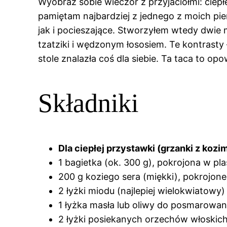
Wyobraź sobie wieczór z przyjaciółmi: ciepł
pamiętam najbardziej z jednego z moich pie
jak i pocieszające. Stworzyłem wtedy dwie 
tzatziki i wędzonym łososiem. Te kontrasty 
stole znalazła coś dla siebie. Ta taca to op
Składniki
Dla ciepłej przystawki (grzanki z kozi
1 bagietka (ok. 300 g), pokrojona w pla
200 g koziego sera (miękki), pokrojone
2 łyżki miodu (najlepiej wielokwiatowy)
1 łyżka masła lub oliwy do posmarowan
2 łyżki posiekanych orzechów włoskich