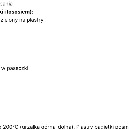
pania
i i łososiem):
zielony na plastry
 w paseczki
 200°C (grzałka górna-dolna). Plastry bagietki posma