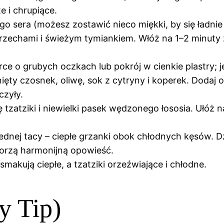
e i chrupiące.
go sera (możesz zostawić nieco miękki, by się ładnie 
zechami i świeżym tymiankiem. Włóż na 1–2 minuty z
rce o grubych oczkach lub pokrój w cienkie plastry; 
nięty czosnek, oliwę, sok z cytryny i koperek. Dodaj
czyły.
 tzatziki i niewielki pasek wędzonego łososia. Ułóż
ednej tacy – ciepłe grzanki obok chłodnych kęsów. Dz
worzą harmonijną opowieść.
smakują ciepłe, a tzatziki orzeźwiające i chłodne.
y Tip)