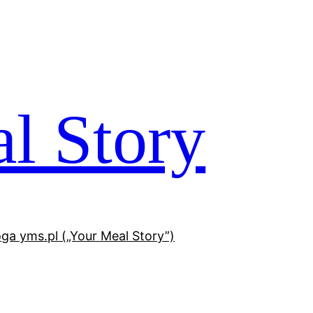
l Story
oga yms.pl („Your Meal Story”)