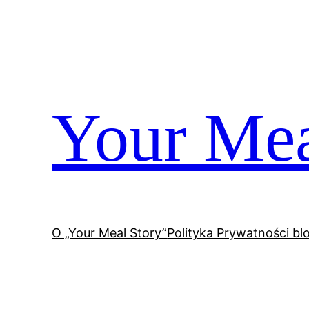
Przejdź
do
treści
Your Mea
O „Your Meal Story”
Polityka Prywatności bl