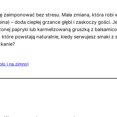
 zaimponować bez stresu. Mała zmiana, która robi w
bina) – doda ciepłej grzance głębi i zaskoczy gości. 
nej papryki lub karmelizowaną gruszką z balsamico. I 
które powstają naturalnie, kiedy serwujesz smaki z s
tkanie?
pło i na zimno)