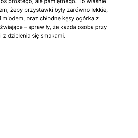
goś prostego, ale pamiętnego. To właśnie
em, żeby przystawki były zarówno lekkie,
 i miodem, oraz chłodne kęsy ogórka z
eźwiające – sprawiły, że każda osoba przy
i z dzielenia się smakami.