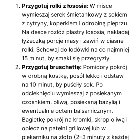
Przygotuj rolki z łososia:
W misce
wymieszaj serek śmietankowy z sokiem
z cytryny, koperkiem i odrobiną pieprzu.
Na desce rozłóż plastry łososia, nakładaj
łyżeczką porcje masy i zawiń w ciasne
rolki. Schowaj do lodówki na co najmniej
15 minut, by smaki się przegryzły.
Przygotuj bruschettę:
Pomidory pokrój
w drobną kostkę, posól lekko i odstaw
na 10 minut, by puściły sok. Po
odcieknięciu wymieszaj z posiekanym
czosnkiem, oliwą, posiekaną bazylią i
ewentualnie octem balsamicznym.
Bagietkę pokrój na kromki, skrop oliwą i
opiecz na patelni grillowej lub w
piekarniku na złoto (2–3 minuty z każdej