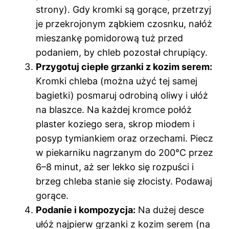
strony). Gdy kromki są gorące, przetrzyj
je przekrojonym ząbkiem czosnku, nałóż
mieszankę pomidorową tuż przed
podaniem, by chleb pozostał chrupiący.
Przygotuj ciepłe grzanki z kozim serem:
Kromki chleba (można użyć tej samej
bagietki) posmaruj odrobiną oliwy i ułóż
na blaszce. Na każdej kromce połóż
plaster koziego sera, skrop miodem i
posyp tymiankiem oraz orzechami. Piecz
w piekarniku nagrzanym do 200°C przez
6–8 minut, aż ser lekko się rozpuści i
brzeg chleba stanie się złocisty. Podawaj
gorące.
Podanie i kompozycja:
Na dużej desce
ułóż najpierw grzanki z kozim serem (na