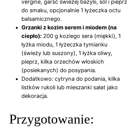
vergine, garść świeżej bazylii, sól i pieprz
do smaku, opcjonalnie 1 łyżeczka octu
balsamicznego.
Grzanki z kozim serem i miodem (na
ciepło):
200 g koziego sera (miękki), 1
łyżka miodu, 1 łyżeczka tymianku
(świeży lub suszony), 1 łyżka oliwy,
pieprz, kilka orzechów włoskich
(posiekanych) do posypania.
Dodatkowo: cytryna do podania, kilka
listków rukoli lub mieszanki sałat jako
dekoracja.
Przygotowanie: