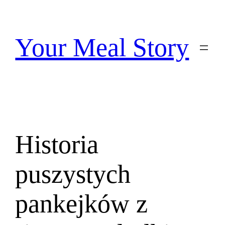
Przejdź
do
treści
Your Meal Story
Historia
puszystych
pankejków z