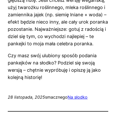
głębszą nutę. Jeśli chcesz wersję wegańską,
użyj twarożku roślinnego, mleka roślinnego i
zamiennika jajek (np. siemię lniane + woda) –
efekt będzie nieco inny, ale cały urok poranka
pozostanie. Najważniejsze: gotuj z radością i
dziel się tym, co wychodzi najlepiej – te
pankejki to moja mała celebra poranka.
Czy masz swój ulubiony sposób podania
pankejków na słodko? Podziel się swoją
wersją – chętnie wypróbuję i opiszę ją jako
kolejną historię!
28 listopada, 2025
smacznego
Na słodko