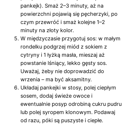
pankejk). Smaż 2–3 minuty, aż na
powierzchni pojawią się pęcherzyki, po
czym przewróć i smaż kolejne 1–2
minuty na złoty kolor.
W międzyczasie przygotuj sos: w małym
rondelku podgrzej miód z sokiem z
cytryny i 1 łyżką masła, mieszaj aż
powstanie lśniący, lekko gęsty sos.
Uważaj, żeby nie doprowadzić do
wrzenia – ma być aksamitny.
Układaj pankejki w stosy, polej ciepłym
sosem, dodaj świeże owoce i
ewentualnie posyp odrobiną cukru pudru
lub polej syropem klonowym. Podawaj
od razu, póki są puszyste i ciepłe.