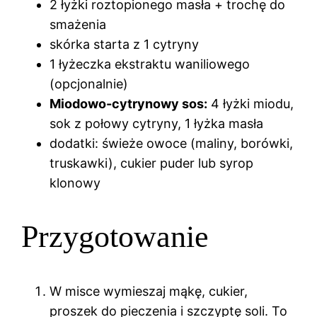
2 łyżki roztopionego masła + trochę do
smażenia
skórka starta z 1 cytryny
1 łyżeczka ekstraktu waniliowego
(opcjonalnie)
Miodowo-cytrynowy sos:
4 łyżki miodu,
sok z połowy cytryny, 1 łyżka masła
dodatki: świeże owoce (maliny, borówki,
truskawki), cukier puder lub syrop
klonowy
Przygotowanie
W misce wymieszaj mąkę, cukier,
proszek do pieczenia i szczyptę soli. To