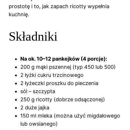
prostotę i to, jak zapach ricotty wypełnia
kuchnię.
Składniki
Na ok. 10–12 pankejków (4 porcje):
200 g mąki pszennej (typ 450 lub 500)
2 łyżki cukru trzcinowego
2 łyżeczki proszku do pieczenia
sól – szczypta
250 g ricotty (dobrze odsączonej)
2 duże jajka
150 ml mleka (można użyć migdałowego
lub owsianego)