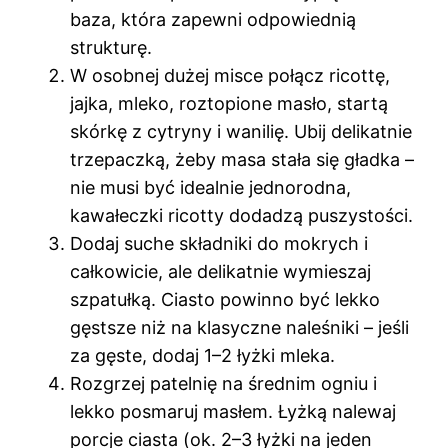
baza, która zapewni odpowiednią
strukturę.
W osobnej dużej misce połącz ricottę,
jajka, mleko, roztopione masło, startą
skórkę z cytryny i wanilię. Ubij delikatnie
trzepaczką, żeby masa stała się gładka –
nie musi być idealnie jednorodna,
kawałeczki ricotty dodadzą puszystości.
Dodaj suche składniki do mokrych i
całkowicie, ale delikatnie wymieszaj
szpatułką. Ciasto powinno być lekko
gęstsze niż na klasyczne naleśniki – jeśli
za gęste, dodaj 1–2 łyżki mleka.
Rozgrzej patelnię na średnim ogniu i
lekko posmaruj masłem. Łyżką nalewaj
porcje ciasta (ok. 2–3 łyżki na jeden