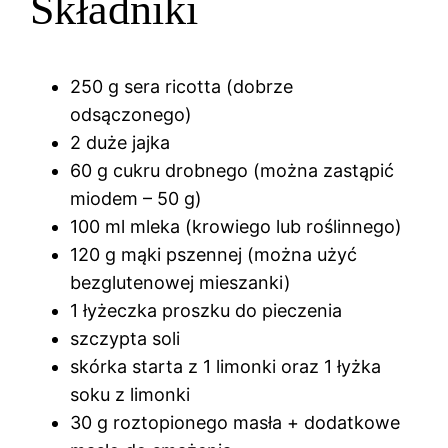
Składniki
250 g sera ricotta (dobrze
odsączonego)
2 duże jajka
60 g cukru drobnego (można zastąpić
miodem – 50 g)
100 ml mleka (krowiego lub roślinnego)
120 g mąki pszennej (można użyć
bezglutenowej mieszanki)
1 łyżeczka proszku do pieczenia
szczypta soli
skórka starta z 1 limonki oraz 1 łyżka
soku z limonki
30 g roztopionego masła + dodatkowe