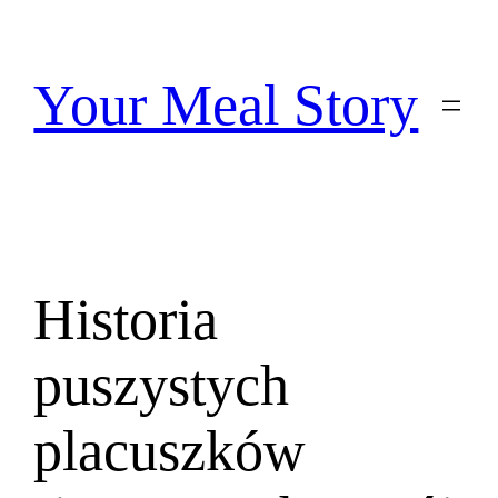
Przejdź
do
treści
Your Meal Story
Historia
puszystych
placuszków