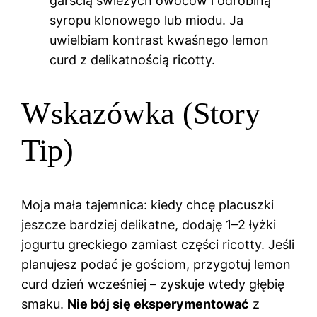
garścią świeżych owoców i odrobiną
syropu klonowego lub miodu. Ja
uwielbiam kontrast kwaśnego lemon
curd z delikatnością ricotty.
Wskazówka (Story
Tip)
Moja mała tajemnica: kiedy chcę placuszki
jeszcze bardziej delikatne, dodaję 1–2 łyżki
jogurtu greckiego zamiast części ricotty. Jeśli
planujesz podać je gościom, przygotuj lemon
curd dzień wcześniej – zyskuje wtedy głębię
smaku.
Nie bój się eksperymentować
z