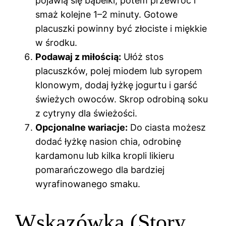
pojawią się bąbelki, potem przewróć i
smaż kolejne 1–2 minuty. Gotowe
placuszki powinny być złociste i miękkie
w środku.
Podawaj z miłością:
Ułóż stos
placuszków, polej miodem lub syropem
klonowym, dodaj łyżkę jogurtu i garść
świeżych owoców. Skrop odrobiną soku
z cytryny dla świeżości.
Opcjonalne wariacje:
Do ciasta możesz
dodać łyżkę nasion chia, odrobinę
kardamonu lub kilka kropli likieru
pomarańczowego dla bardziej
wyrafinowanego smaku.
Wskazówka (Story