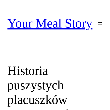
Przejdź
do
treści
Your Meal Story
Historia
puszystych
placuszków