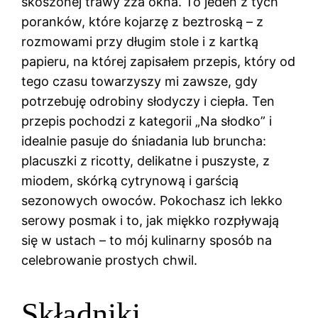
skoszonej trawy zza okna. To jeden z tych
poranków, które kojarzę z beztroską – z
rozmowami przy długim stole i z kartką
papieru, na której zapisałem przepis, który od
tego czasu towarzyszy mi zawsze, gdy
potrzebuję odrobiny słodyczy i ciepła. Ten
przepis pochodzi z kategorii „Na słodko” i
idealnie pasuje do śniadania lub bruncha:
placuszki z ricotty, delikatne i puszyste, z
miodem, skórką cytrynową i garścią
sezonowych owoców. Pokochasz ich lekko
serowy posmak i to, jak miękko rozpływają
się w ustach – to mój kulinarny sposób na
celebrowanie prostych chwil.
Składniki