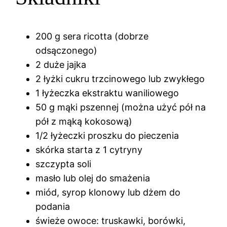
200 g sera ricotta (dobrze
odsączonego)
2 duże jajka
2 łyżki cukru trzcinowego lub zwykłego
1 łyżeczka ekstraktu waniliowego
50 g mąki pszennej (można użyć pół na
pół z mąką kokosową)
1/2 łyżeczki proszku do pieczenia
skórka starta z 1 cytryny
szczypta soli
masło lub olej do smażenia
miód, syrop klonowy lub dżem do
podania
świeże owoce: truskawki, borówki,