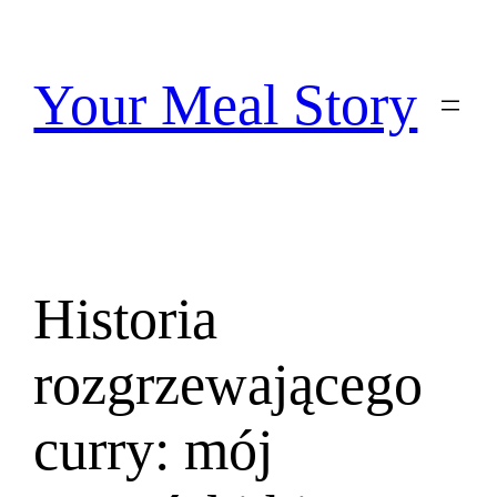
Przejdź
do
treści
Your Meal Story
Historia
rozgrzewającego
curry: mój