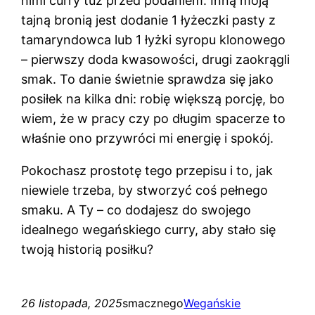
nimi curry tuż przed podaniem. Inną moją
tajną bronią jest dodanie 1 łyżeczki pasty z
tamaryndowca lub 1 łyżki syropu klonowego
– pierwszy doda kwasowości, drugi zaokrągli
smak. To danie świetnie sprawdza się jako
posiłek na kilka dni: robię większą porcję, bo
wiem, że w pracy czy po długim spacerze to
właśnie ono przywróci mi energię i spokój.
Pokochasz prostotę tego przepisu i to, jak
niewiele trzeba, by stworzyć coś pełnego
smaku. A Ty – co dodajesz do swojego
idealnego wegańskiego curry, aby stało się
twoją historią posiłku?
26 listopada, 2025
smacznego
Wegańskie