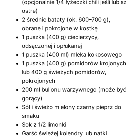
(opcjonalnie 1/4 łyżeczki chili jeśli lubisz
ostre)
2 średnie bataty (ok. 600–700 g),
obrane i pokrojone w kostkę
1 puszka (400 g) ciecierzycy,
odsączonej i opłukanej
1 puszka (400 ml) mleka kokosowego
1 puszka (400 g) pomidorów krojonych
lub 400 g świeżych pomidorów,
pokrojonych
200 ml bulionu warzywnego (może być
gorący)
Sól i świeżo mielony czarny pieprz do
smaku
Sok z 1/2 limonki
Garść świeżej kolendry lub natki