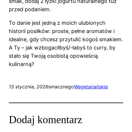
smak, dodaj 2 łyżki jogurtu naturalnego tuż
przed podaniem.
To danie jest jedną z moich ulubionych
historii posiłków: proste, pełne aromatów i
idealne, gdy chcesz przytulić kogoś smakiem.
A Ty – jak wzbogaciłbyś/-łabyś to curry, by
stało się Twoją osobistą opowieścią
kulinarną?
13 stycznia, 2026
smacznego
Wegetariańskie
Dodaj komentarz