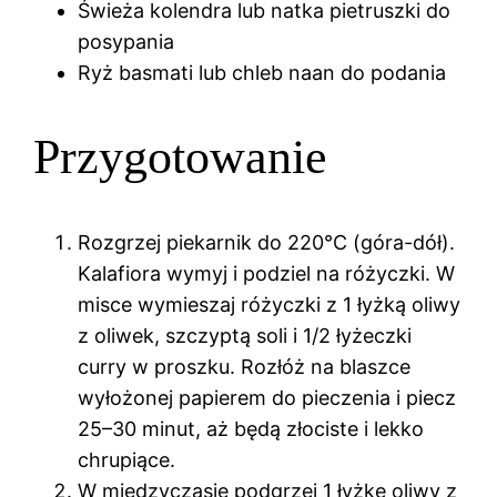
Świeża kolendra lub natka pietruszki do
posypania
Ryż basmati lub chleb naan do podania
Przygotowanie
Rozgrzej piekarnik do 220°C (góra-dół).
Kalafiora wymyj i podziel na różyczki. W
misce wymieszaj różyczki z 1 łyżką oliwy
z oliwek, szczyptą soli i 1/2 łyżeczki
curry w proszku. Rozłóż na blaszce
wyłożonej papierem do pieczenia i piecz
25–30 minut, aż będą złociste i lekko
chrupiące.
W międzyczasie podgrzej 1 łyżkę oliwy z