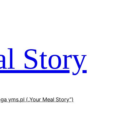
l Story
oga yms.pl („Your Meal Story”)