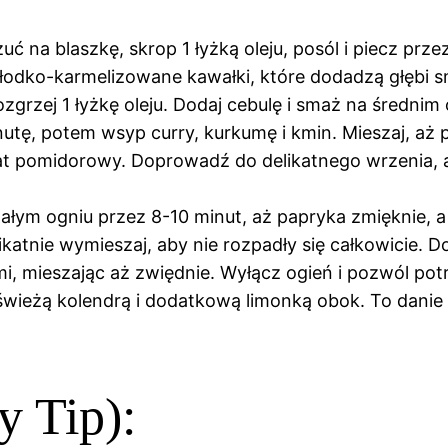
ć na blaszkę, skrop 1 łyżką oleju, posól i piecz prze
łodko-karmelizowane kawałki, które dodadzą głębi 
zgrzej 1 łyżkę oleju. Dodaj cebulę i smaż na średnim o
nutę, potem wsyp curry, kurkumę i kmin. Mieszaj, aż
t pomidorowy. Doprowadź do delikatnego wrzenia, a 
małym ogniu przez 8-10 minut, aż papryka zmięknie, a
katnie wymieszaj, aby nie rozpadły się całkowicie. D
mi, mieszając aż zwiędnie. Wyłącz ogień i pozwól po
wieżą kolendrą i dodatkową limonką obok. To danie n
 Tip):