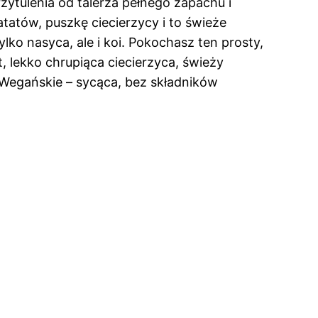
ytulenia od talerza pełnego zapachu i
tatów, puszkę ciecierzycy i to świeże
ylko nasyca, ale i koi. Pokochasz ten prosty,
, lekko chrupiąca ciecierzyca, świeży
i Wegańskie – sycąca, bez składników