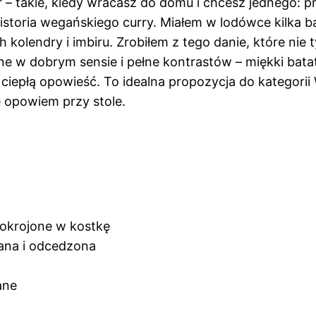
 takie, kiedy wracasz do domu i chcesz jednego: prz
istoria wegańskiego curry. Miałem w lodówce kilka ba
 kolendry i imbiru. Zrobiłem z tego danie, które nie t
e w dobrym sensie i pełne kontrastów – miękki batat
 ciepłą opowieść. To idealna propozycja do kategori
ie opowiem przy stole.
 pokrojone w kostkę
kana i odcedzona
ane