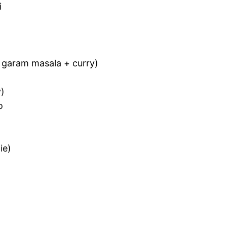
i
a garam masala + curry)
y)
o
ie)