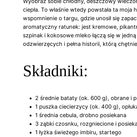
Wyobraź sobie chłodny, deszczowy wieczór –
ciepła. To właśnie wtedy powstała ta moja h
wspomnienie o targu, gdzie unosił się zapach
aromatyczny ratunek: jest kremowe, pikantn
szpinak i kokosowe mleko łączą się w jedną
odzwierzęcych i pełna historii, którą chętn
Składniki:
2 średnie bataty (ok. 600 g), obrane i
1 puszka ciecierzycy (ok. 400 g), opłu
1 średnia cebula, drobno posiekana
3 ząbki czosnku, rozgniecione i posiek
1 łyżka świeżego imbiru, startego