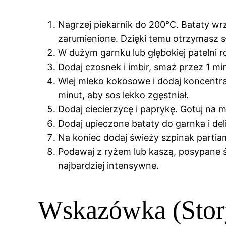
Nagrzej piekarnik do 200°C. Bataty wrzu
zarumienione. Dzięki temu otrzymasz s
W dużym garnku lub głębokiej patelni ro
Dodaj czosnek i imbir, smaż przez 1 mi
Wlej mleko kokosowe i dodaj koncentra
minut, aby sos lekko zgęstniał.
Dodaj ciecierzycę i paprykę. Gotuj na 
Dodaj upieczone bataty do garnka i deli
Na koniec dodaj świeży szpinak partia
Podawaj z ryżem lub kaszą, posypane ś
najbardziej intensywne.
Wskazówka (Story