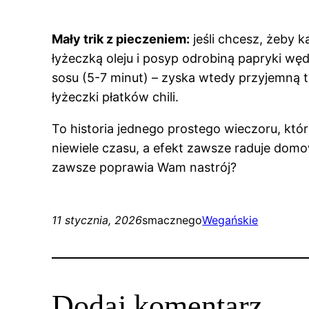
Mały trik z pieczeniem:
jeśli chcesz, żeby k
łyżeczką oleju i posyp odrobiną papryki wę
sosu (5-7 minut) – zyska wtedy przyjemną tek
łyżeczki płatków chili.
To historia jednego prostego wieczoru, któ
niewiele czasu, a efekt zawsze raduje dom
zawsze poprawia Wam nastrój?
11 stycznia, 2026
smacznego
Wegańskie
Dodaj komentarz