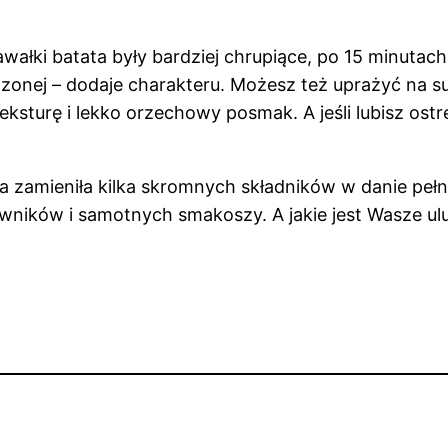
awałki batata były bardziej chrupiące, po 15 minutach 
dzonej – dodaje charakteru. Możesz też uprażyć na s
sturę i lekko orzechowy posmak. A jeśli lubisz ostre,
ra zamieniła kilka skromnych składników w danie pełn
owników i samotnych smakoszy. A jakie jest Wasze ul