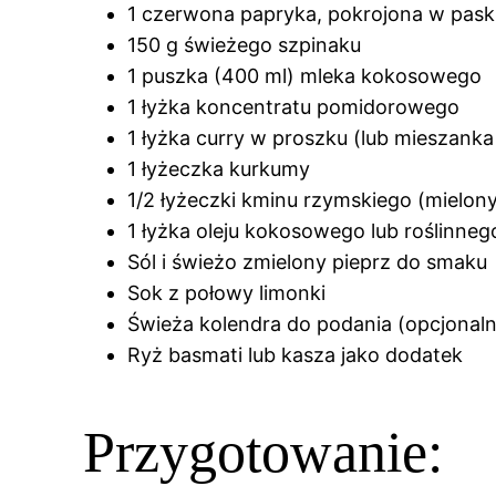
1 czerwona papryka, pokrojona w pask
150 g świeżego szpinaku
1 puszka (400 ml) mleka kokosowego
1 łyżka koncentratu pomidorowego
1 łyżka curry w proszku (lub mieszank
1 łyżeczka kurkumy
1/2 łyżeczki kminu rzymskiego (mielon
1 łyżka oleju kokosowego lub roślinneg
Sól i świeżo zmielony pieprz do smaku
Sok z połowy limonki
Świeża kolendra do podania (opcjonaln
Ryż basmati lub kasza jako dodatek
Przygotowanie: