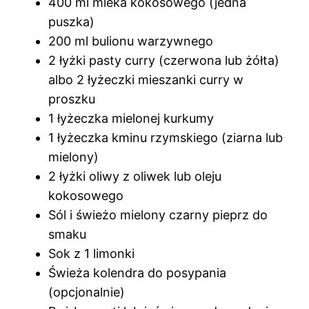
400 ml mleka kokosowego (jedna
puszka)
200 ml bulionu warzywnego
2 łyżki pasty curry (czerwona lub żółta)
albo 2 łyżeczki mieszanki curry w
proszku
1 łyżeczka mielonej kurkumy
1 łyżeczka kminu rzymskiego (ziarna lub
mielony)
2 łyżki oliwy z oliwek lub oleju
kokosowego
Sól i świeżo mielony czarny pieprz do
smaku
Sok z 1 limonki
Świeża kolendra do posypania
(opcjonalnie)