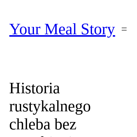
Przejdź
do
treści
Your Meal Story
Historia
rustykalnego
chleba bez