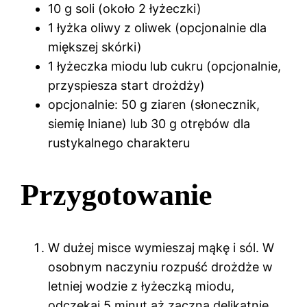
10 g soli (około 2 łyżeczki)
1 łyżka oliwy z oliwek (opcjonalnie dla
miększej skórki)
1 łyżeczka miodu lub cukru (opcjonalnie,
przyspiesza start drożdży)
opcjonalnie: 50 g ziaren (słonecznik,
siemię lniane) lub 30 g otrębów dla
rustykalnego charakteru
Przygotowanie
W dużej misce wymieszaj mąkę i sól. W
osobnym naczyniu rozpuść drożdże w
letniej wodzie z łyżeczką miodu,
odczekaj 5 minut aż zaczną delikatnie