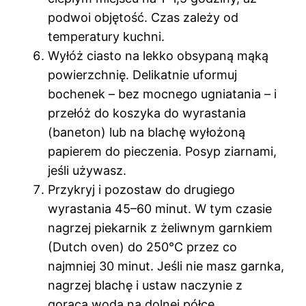
podwoi objętość. Czas zależy od
temperatury kuchni.
Wyłóż ciasto na lekko obsypaną mąką
powierzchnię. Delikatnie uformuj
bochenek – bez mocnego ugniatania – i
przełóż do koszyka do wyrastania
(baneton) lub na blachę wyłożoną
papierem do pieczenia. Posyp ziarnami,
jeśli używasz.
Przykryj i pozostaw do drugiego
wyrastania 45–60 minut. W tym czasie
nagrzej piekarnik z żeliwnym garnkiem
(Dutch oven) do 250°C przez co
najmniej 30 minut. Jeśli nie masz garnka,
nagrzej blachę i ustaw naczynie z
gorącą wodą na dolnej półce.