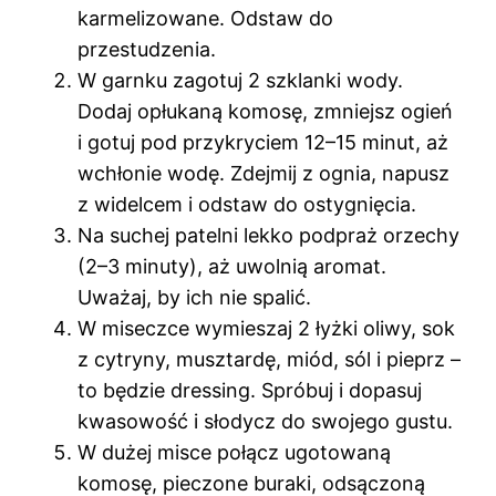
karmelizowane. Odstaw do
przestudzenia.
W garnku zagotuj 2 szklanki wody.
Dodaj opłukaną komosę, zmniejsz ogień
i gotuj pod przykryciem 12–15 minut, aż
wchłonie wodę. Zdejmij z ognia, napusz
z widelcem i odstaw do ostygnięcia.
Na suchej patelni lekko podpraż orzechy
(2–3 minuty), aż uwolnią aromat.
Uważaj, by ich nie spalić.
W miseczce wymieszaj 2 łyżki oliwy, sok
z cytryny, musztardę, miód, sól i pieprz –
to będzie dressing. Spróbuj i dopasuj
kwasowość i słodycz do swojego gustu.
W dużej misce połącz ugotowaną
komosę, pieczone buraki, odsączoną