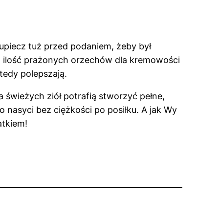
 upiecz tuż przed podaniem, żeby był
sz ilość prażonych orzechów dla kremowości
tedy polepszają.
ka świeżych ziół potrafią stworzyć pełne,
co nasyci bez ciężkości po posiłku. A jak Wy
atkiem!