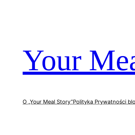
Przejdź
do
treści
Your Mea
O „Your Meal Story”
Polityka Prywatności bl