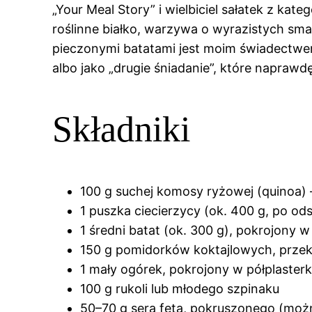
„Your Meal Story” i wielbiciel sałatek z kat
roślinne białko, warzywa o wyrazistych sma
pieczonymi batatami jest moim świadectwem
albo jako „drugie śniadanie”, które naprawdę
Składniki
100 g suchej komosy ryżowej (quinoa) 
1 puszka ciecierzycy (ok. 400 g, po od
1 średni batat (ok. 300 g), pokrojony w
150 g pomidorków koktajlowych, przek
1 mały ogórek, pokrojony w półplasterk
100 g rukoli lub młodego szpinaku
50–70 g sera feta, pokruszonego (możn