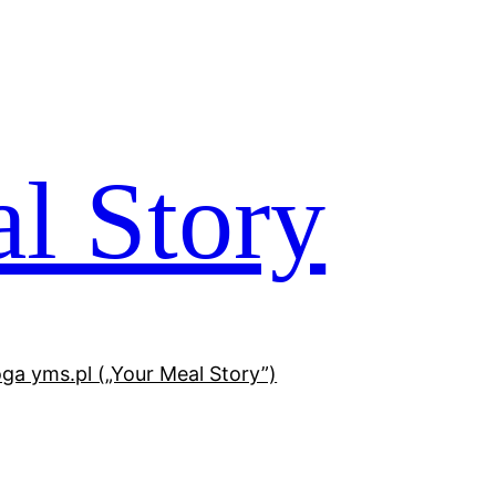
l Story
oga yms.pl („Your Meal Story”)