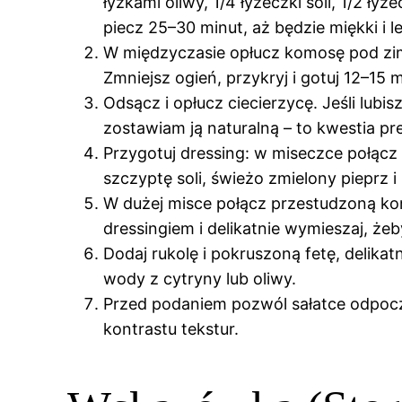
łyżkami oliwy, 1/4 łyżeczki soli, 1/2 ł
piecz 25–30 minut, aż będzie miękki i 
W międzyczasie opłucz komosę pod zim
Zmniejsz ogień, przykryj i gotuj 12–15
Odsącz i opłucz ciecierzycę. Jeśli lubi
zostawiam ją naturalną – to kwestia pre
Przygotuj dressing: w miseczce połącz 3
szczyptę soli, świeżo zmielony pieprz i
W dużej misce połącz przestudzoną komo
dressingiem i delikatnie wymieszaj, że
Dodaj rukolę i pokruszoną fetę, delikat
wody z cytryny lub oliwy.
Przed podaniem pozwól sałatce odpoczą
kontrastu tekstur.