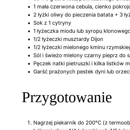
1 mała czerwona cebula, cienko pokroj
2 łyżki oliwy do pieczenia batata + 3 ły
Sok z 1 cytryny
1 łyżeczka miodu lub syropu klonowego
1/2 łyżeczki musztardy Dijon
1/2 łyżeczki mielonego kminu rzymskieg
Sól i świeżo mielony czarny pieprz do
Pęczek natki pietruszki i kilka listków 
Garść prażonych pestek dyni lub orzec
Przygotowanie
Nagrzej piekarnik do 200°C (z termoob