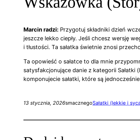
Wskazówka (Stor
Marcin radzi:
Przygotuj składniki dzień wcze
jeszcze lekko ciepły. Jeśli chcesz wersję 
i tłustości. Ta sałatka świetnie znosi prze
Ta opowieść o sałatce to dla mnie przypomnie
satysfakcjonujące danie z kategorii Sałatki (
komponujecie sałatki, które są jednocześnie
13 stycznia, 2026
smacznego
Sałatki (lekkie i syc