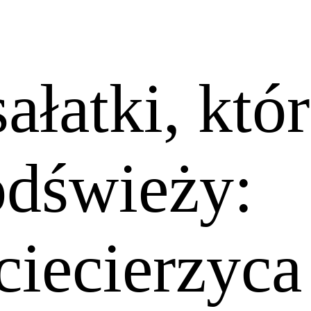
sałatki, któ
odświeży:
iecierzyca 