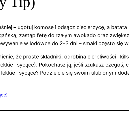
y Tip)
śniej – ugotuj komosę i odsącz ciecierzycę, a batata
wegańską, zastąp fetę dojrzałym awokado oraz zwięk
chowywanie w lodówce do 2–3 dni – smaki często się w
nie, że proste składniki, odrobina cierpliwości i kil
lekkie i sycące). Pokochasz ją, jeśli szukasz czegoś, 
 lekkie i sycące? Podzielcie się swoim ulubionym dod
ące)