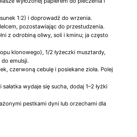
 blasze wyłożonej papierem do pieczenia i
sunek 1:2) i doprowadź do wrzenia.
idelcem, pozostawiając do przestudzenia.
i z odrobiną oliwy, soli i kminu; ja często
yropu klonowego), 1/2 łyżeczki musztardy,
 do emulsji.
k, czerwoną cebulę i posiekane zioła. Polej
 sałatka wydaje się sucha, dodaj 1–2 łyżki
ażonymi pestkami dyni lub orzechami dla