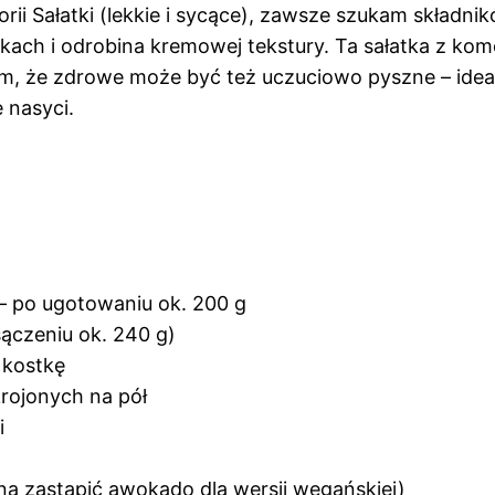
egorii Sałatki (lekkie i sycące), zawsze szukam składn
kach i odrobina kremowej tekstury. Ta sałatka z komo
, że zdrowe może być też uczuciowo pyszne – idealna
 nasyci.
– po ugotowaniu ok. 200 g
sączeniu ok. 240 g)
 kostkę
rojonych na pół
i
a zastąpić awokado dla wersji wegańskiej)