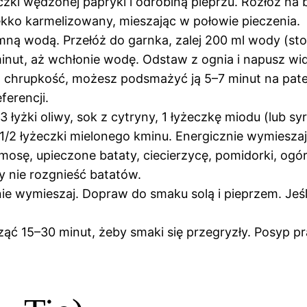
yżeczki wędzonej papryki i odrobiną pieprzu. Rozłóż na
lekko karmelizowany, mieszając w połowie pieczenia.
ną wodą. Przełóż do garnka, zalej 200 ml wody (sto
 minut, aż wchłonie wodę. Odstaw z ognia i napusz w
sz chrupkość, możesz podsmażyć ją 5–7 minut na pateln
ferencji.
 łyżki oliwy, sok z cytryny, 1 łyżeczkę miodu (lub s
 1/2 łyżeczki mielonego kminu. Energicznie wymieszaj
sę, upieczone bataty, ciecierzycę, pomidorki, ogóre
by nie rozgnieść batatów.
nie wymieszaj. Dopraw do smaku solą i pieprzem. Jeśli
ć 15–30 minut, żeby smaki się przegryzły. Posyp pr