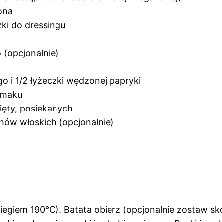
ona
żki do dressingu
 (opcjonalnie)
o i 1/2 łyżeczki wędzonej papryki
 smaku
mięty, posiekanych
hów włoskich (opcjonalnie)
iegiem 190°C). Batata obierz (opcjonalnie zostaw sk