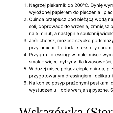
Nagrzej piekarnik do 200°C. Dynię wymie
wyłożonej papierem do pieczenia i piec
Quinoa przepłucz pod bieżącą wodą na 
soli, doprowadź do wrzenia, zmniejsz 
na 5 minut, a następnie spulchnij wide
Jeśli chcesz, możesz szybko podsmażyć 
przyrumieni. To dodaje tekstury i arom
Przygotuj dressing: w małej misce wymies
smak – więcej cytryny dla kwasowości,
W dużej misce połącz ciepłą quinoa, pie
przygotowanym dressingiem i delikatni
Na koniec posyp prażonymi pestkami dyn
wystudzeniu – obie wersje są pyszne. Sa
Wskazówka (Stor