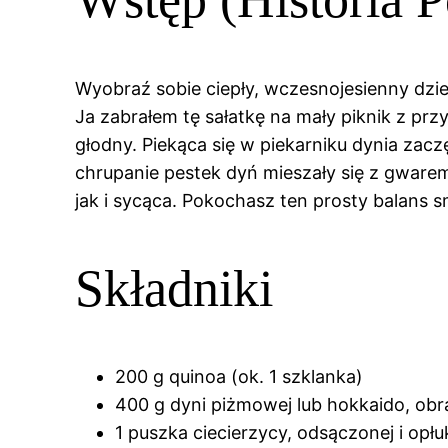
Wyobraź sobie ciepły, wczesnojesienny dzień
Ja zabrałem tę sałatkę na mały piknik z prz
głodny. Piekąca się w piekarniku dynia zacz
chrupanie pestek dyń mieszały się z gwarem
jak i sycąca. Pokochasz ten prosty balans 
Składniki
200 g quinoa (ok. 1 szklanka)
400 g dyni piżmowej lub hokkaido, obra
1 puszka ciecierzycy, odsączonej i opłu