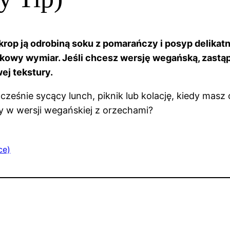
krop ją odrobiną soku z pomarańczy i posyp delikat
atkowy wymiar. Jeśli chcesz wersję wegańską, zast
ej tekstury.
nocześnie sycący lunch, piknik lub kolację, kiedy mas
zy w wersji wegańskiej z orzechami?
ce)