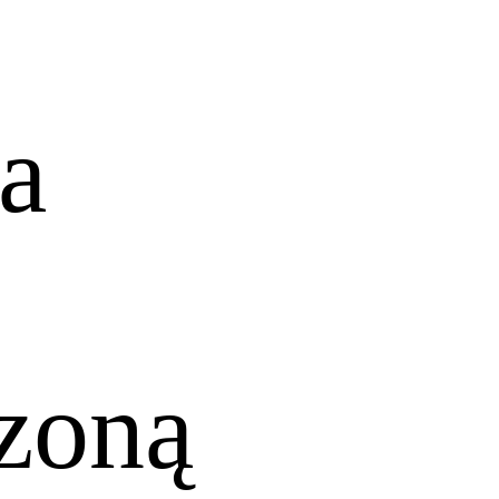
ra
czoną