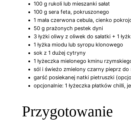
100 g rukoli lub mieszanki sałat
100 g sera feta, pokruszonego
1 mała czerwona cebula, cienko pokroj
50 g prażonych pestek dyni
3 łyżki oliwy z oliwek do sałatki + 1 łyż
1 łyżka miodu lub syropu klonowego
sok z 1 dużej cytryny
1 łyżeczka mielonego kminu rzymskieg
sól i świeżo zmielony czarny pieprz d
garść posiekanej natki pietruszki (opcj
opcjonalnie: 1 łyżeczka płatków chilli, j
Przygotowanie