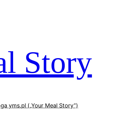
l Story
oga yms.pl („Your Meal Story”)