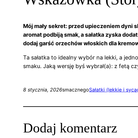
Mój mały sekret: przed upieczeniem dyni s
aromat podbiją smak, a sałatka zyska dod
dodaj garść orzechów włoskich dla kremow
Ta sałatka to idealny wybór na lekki, a jed
smaku. Jaką wersję byś wybrał(a): z fetą c
8 stycznia, 2026
smacznego
Sałatki (lekkie i sycą
Dodaj komentarz