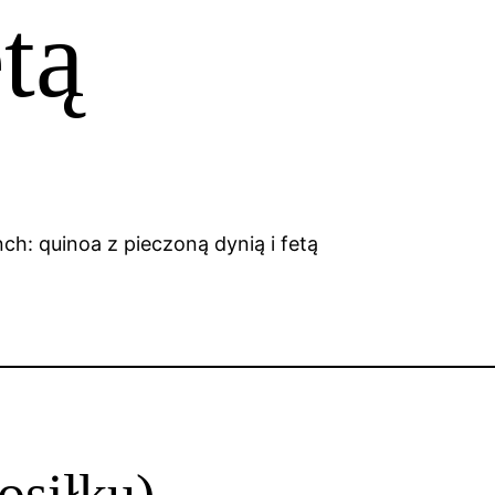
etą
osiłku)