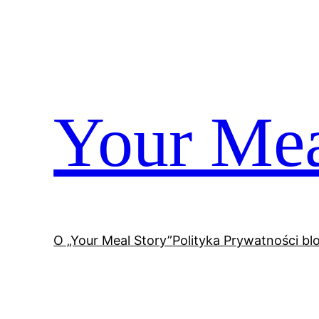
Przejdź
do
treści
Your Mea
O „Your Meal Story”
Polityka Prywatności bl