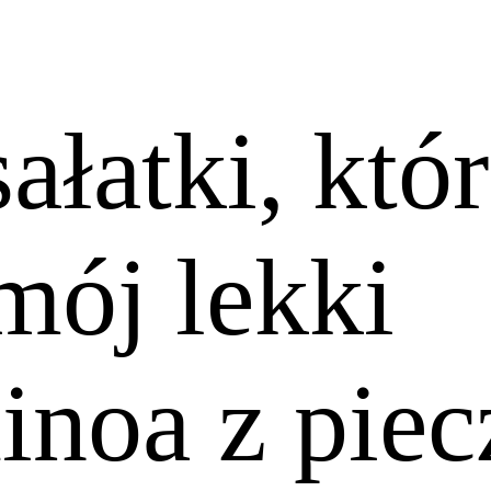
sałatki, któ
mój lekki
uinoa z pie