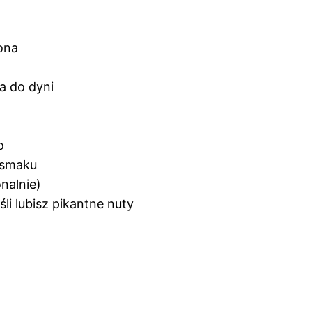
ona
ka do dyni
o
o smaku
onalnie)
eśli lubisz pikantne nuty