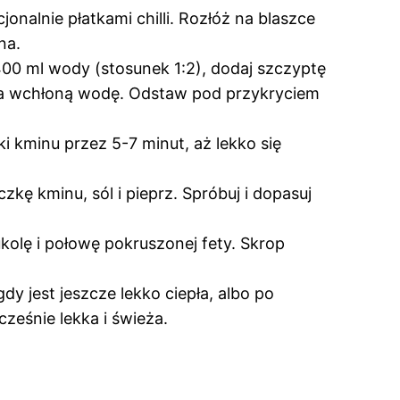
jonalnie płatkami chilli. Rozłóż na blaszce
na.
400 ml wody (stosunek 1:2), dodaj szczyptę
enka wchłoną wodę. Odstaw pod przykryciem
i kminu przez 5-7 minut, aż lekko się
czkę kminu, sól i pieprz. Spróbuj i dopasuj
ukolę i połowę pokruszonej fety. Skrop
y jest jeszcze lekko ciepła, albo po
cześnie lekka i świeża.