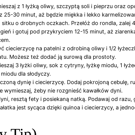
szaj z 1 łyżką oliwy, szczyptą soli i pieprzu oraz opc
z 25-30 minut, aż będzie miękka i lekko karmelizowa
sitku o drobnych oczkach. Przełóż do rondla, zalej 
ogień i gotuj pod przykryciem 12-15 minut, aż ziar
lcem.
ciecierzycę na patelni z odrobiną oliwy i 1/2 łyżeczk
atu. Możesz też dodać ją surową dla prostoty.
zaj 3 łyżki oliwy, sok z cytryny, łyżkę miodu, 1 łyże
 miodu dla słodyczy.
czoną dynię i ciecierzycę. Dodaj pokrojoną cebulę, r
e wymieszaj, żeby nie rozgnieść kawałków dyni.
i, resztą fety i posiekaną natką. Podawaj od razu, gd
łatka jest sycąca dzięki quinoa i ciecierzycy, a jedno
y Tip)