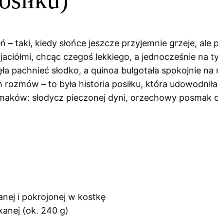
 – taki, kiedy słońce jeszcze przyjemnie grzeje, ale
yjaciółmi, chcąc czegoś lekkiego, a jednocześnie na t
ęła pachnieć słodko, a quinoa bulgotała spokojnie na
 rozmów – to była historia posiłku, która udowodniła
smaków: słodycz pieczonej dyni, orzechowy posmak qu
nej i pokrojonej w kostkę
kanej (ok. 240 g)