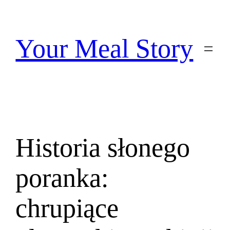
Przejdź
do
treści
Your Meal Story
Historia słonego
poranka:
chrupiące