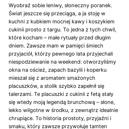
Wyobraź sobie leniwy, słoneczny poranek.
Świat jeszcze się przeciąga, a ja stoję w
kuchni z kubkiem mocnej kawy i koszykiem
cukinii prosto z targu. To jedna z tych chwil,
które kocham – małe rytuały przed długim
dniem. Zawsze mam w pamięci śmiech
przyjaciół, którzy pewnego lata przyjechali
niespodziewanie na weekend: otworzyliśmy
okna na oścież, zapach bazylii i koperku
mieszał się z aromatem smażonych
placuszków, a stolik szybko zapełnił się
talerzami. Te placuszki z cukinii z fetą stały
się wtedy moją legendą brunchową – słone,
lekko wilgotne w środku, z zewnątrz idealnie
chrupiące. To historia prostoty, przyjaźni i
smaku, który zawsze przywołuje tamten