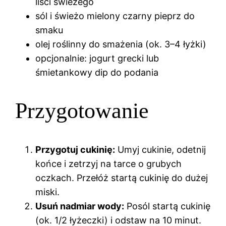
liści świeżego
sól i świeżo mielony czarny pieprz do
smaku
olej roślinny do smażenia (ok. 3–4 łyżki)
opcjonalnie: jogurt grecki lub
śmietankowy dip do podania
Przygotowanie
Przygotuj cukinię:
Umyj cukinie, odetnij
końce i zetrzyj na tarce o grubych
oczkach. Przełóż startą cukinię do dużej
miski.
Usuń nadmiar wody:
Posól startą cukinię
(ok. 1/2 łyżeczki) i odstaw na 10 minut.