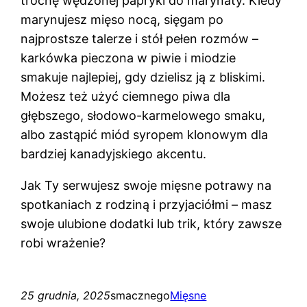
trochę wędzonej papryki do marynaty. Kiedy
marynujesz mięso nocą, sięgam po
najprostsze talerze i stół pełen rozmów –
karkówka pieczona w piwie i miodzie
smakuje najlepiej, gdy dzielisz ją z bliskimi.
Możesz też użyć ciemnego piwa dla
głębszego, słodowo-karmelowego smaku,
albo zastąpić miód syropem klonowym dla
bardziej kanadyjskiego akcentu.
Jak Ty serwujesz swoje mięsne potrawy na
spotkaniach z rodziną i przyjaciółmi – masz
swoje ulubione dodatki lub trik, który zawsze
robi wrażenie?
25 grudnia, 2025
smacznego
Mięsne