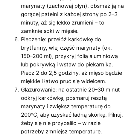
marynaty (zachowaj płyn), obsmaż ją na
gorącej patelni z każdej strony po 2–3
minuty, aż się lekko zrumieni – to
zamknie soki w mięsie.
Pieczenie: przełóż karkówkę do
brytfanny, wlej część marynaty (ok.
150–200 ml), przykryj folią aluminiową
lub pokrywką i wstaw do piekarnika.
Piecz 2 do 2,5 godziny, aż mięso będzie
miękkie i łatwo pruć się widelcem.
Glazurowanie: na ostatnie 20–30 minut
odkryj karkówkę, posmaruj resztą
marynaty i zwiększ temperaturę do
200°C, aby uzyskać ładną skórkę. Pilnuj,
żeby się nie przypaliło – w razie
potrzeby zmniejsz temperaturę.