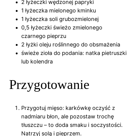
2 łyżeczki wędzonej papryki
1 łyżeczka mielonego kminku
1 łyżeczka soli grubozmielonej
0,5 łyżeczki świeżo zmielonego
czarnego pieprzu
2 łyżki oleju roślinnego do obsmażenia
świeże zioła do podania: natka pietruszki
lub kolendra
Przygotowanie
Przygotuj mięso: karkówkę oczyść z
nadmiaru błon, ale pozostaw trochę
tłuszczu – to doda smaku i soczystości.
Natrzyj solą i pieprzem.