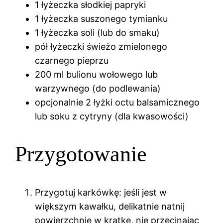
1 łyżeczka słodkiej papryki
1 łyżeczka suszonego tymianku
1 łyżeczka soli (lub do smaku)
pół łyżeczki świeżo zmielonego
czarnego pieprzu
200 ml bulionu wołowego lub
warzywnego (do podlewania)
opcjonalnie 2 łyżki octu balsamicznego
lub soku z cytryny (dla kwasowości)
Przygotowanie
Przygotuj karkówkę: jeśli jest w
większym kawałku, delikatnie natnij
powierzchnię w kratkę, nie przecinając