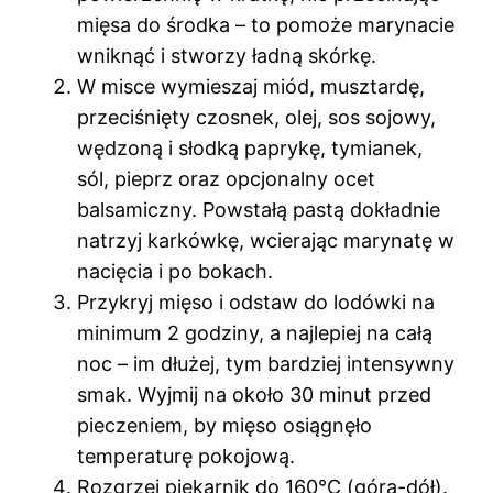
mięsa do środka – to pomoże marynacie
wniknąć i stworzy ładną skórkę.
W misce wymieszaj miód, musztardę,
przeciśnięty czosnek, olej, sos sojowy,
wędzoną i słodką paprykę, tymianek,
sól, pieprz oraz opcjonalny ocet
balsamiczny. Powstałą pastą dokładnie
natrzyj karkówkę, wcierając marynatę w
nacięcia i po bokach.
Przykryj mięso i odstaw do lodówki na
minimum 2 godziny, a najlepiej na całą
noc – im dłużej, tym bardziej intensywny
smak. Wyjmij na około 30 minut przed
pieczeniem, by mięso osiągnęło
temperaturę pokojową.
Rozgrzej piekarnik do 160°C (góra-dół).